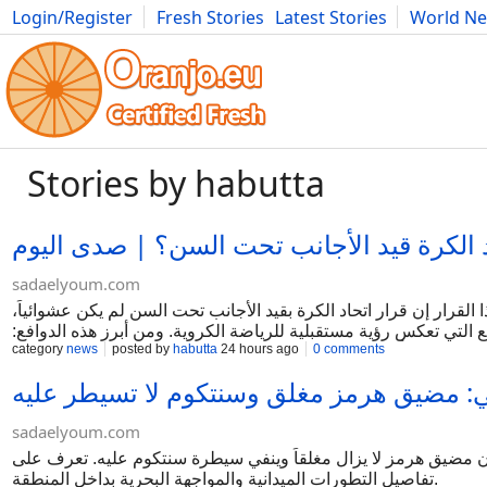
Login/Register
Fresh Stories
Latest Stories
World N
Movies
Anime
Music
Art
Cars
Advice
Science
Photog
Stories by habutta
د الكرة قيد الأجانب تحت السن؟ | صدى اليوم
sadaelyoum.com
ذا القرار إن قرار اتحاد الكرة بقيد الأجانب تحت السن لم يكن عشوائياً،
 التي تعكس رؤية مستقبلية للرياضة الكروية. ومن أبرز هذه الدوافع:
category
news
posted by
habutta
24 hours ago
0 comments
خول لاعبين أجانب تحت السن يعزز من مستوى المنافسة في الدوري
المحلي، مما يساهم في رفع مستوى الأداء
: مضيق هرمز مغلق وسنتكوم لا تسيطر عليه
sadaelyoum.com
 مضيق هرمز لا يزال مغلقاً وينفي سيطرة سنتكوم عليه. تعرف على
تفاصيل التطورات الميدانية والمواجهة البحرية بداخل المنطقة.