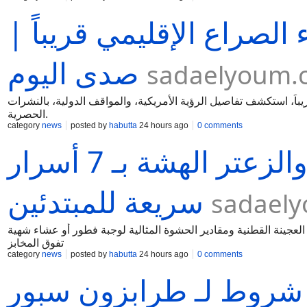
الصراع الإقليمي قريباً |
صدى اليوم
sadaelyoum.
اً، استكشف تفاصيل الرؤية الأمريكية، والمواقف الدولية، بالنشرات
الحصرية.
category
news
posted by
habutta
24 hours ago
0 comments
طريقة عمل فطائر الجبن والزعتر الهشة بـ 7 أسرار
سريعة للمبتدئين
sadael
سرار سريعة؛ اكتشفي خطوات العجينة القطنية ومقادير الحشوة المثالية لوجبة فطور أو عشاء شهية
تفوق المخابز
category
news
posted by
habutta
24 hours ago
0 comments
فاصيل توقيع محمد صلاح بـ 3 شروط لـ طرابزون سبور