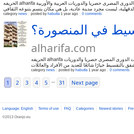
الحريفه alharifa موقع رياضى مصرى عربى وتليفزيون ديجيتال ينقل أخبار وفيديوهات ومباريات الدورى المصرى حصريا والدوريات العربية والأوربية
دقهلية، ليست مجرد مدينة عادية، بل هي مكان يتسم بتنوعه الثقافي
category
news
posted by
habutta
1 year ago
0 comments
 الحياة فيها. من أفضل الأحياء: حي الجامعة (قرب جامعة المنصورة،
سيط في المنصورة؟
alharifa.com
الحريفه alharifa موقع رياضى مصرى عربى وتليفزيون ديجيتال ينقل أخبار وفيديوهات ومباريات الدورى المصرى حصريا والدوريات
ق بالتقسيط خيارًا شائعًا للعديد من الأفراد والعائلات
category
news
posted by
habutta
1 year ago
0 comments
تضمن هذا النوع من الشراء تقسيم المبلغ الإجمالي إلى
تقسيط من بعض المطورين والبنوك، مثل: تقسيط على
...
1
2
3
4
5
31
Next page
Language: English
Terms of use
FAQ
Categories
Newest stories
Fre
©2013 Oranjo.eu