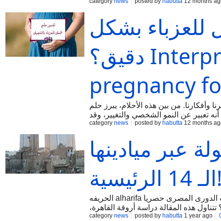
category
news
posted by
habutta
12 months ag
: يمثل البحر الهادئ راحة البال والاستقرار
 للعزباء بشكل
دقيق؟ Interpretation of a dream about
pregnancy fo
ا وأفكارنا. من بين هذه الأحلام، يبرز حلم
ه تعبير عن النمو الشخصي والتغيير، وقد
category
news
posted by
habutta
12 months ag
وف تلوح في الأفق. على سبيل المثال، فتاة
ة عبر ميادينها
14 الرئيسية!
الحريفه alharifa موقع رياضى مصرى عربى وتليفزيون ديجيتال ينقل أخبار وفيديوهات ومباريات الدورى المصرى حصريا
تتناول هذه المقالة دراسة أروقة القاهرة،
category
news
posted by
habutta
1 year ago
القديمة إلى الأحياء التقليدية، تُظهر القاهرة