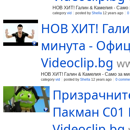
НОВ ХИТ! Галин & Камелия - Само 
category
vid
posted by
Shella
12 years ago
0
НОВ ХИТ! Гали
минута - Офиц
Videoclip.bg
ww
НОВ ХИТ! Галин & Камелия - Само за ми
category
vid
posted by
Shella
12 years ago
0 comme
Призрачнит
Пакман С01 Е
Videoclip.bg