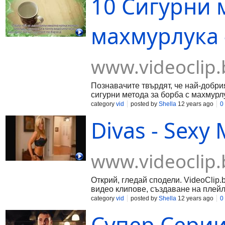
10 Сигурни 
махмурлука -
www.videoclip.
Познавачите твърдят, че най-добри
сигурни метода за борба с махмурл
category
vid
posted by
Shella
12 years ago
0
Divas - Sexy
www.videoclip.
Открий, гледай сподели. VideoClip.
видео клипове, създаване на плейл
category
vid
posted by
Shella
12 years ago
0
Супер Серии