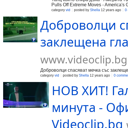
Pulls Off Extreme Moves - America's G
category
vid
posted by
Shella
12 years ago
0
Доброволци с
заклещена глав
www.videoclip.bg
Доброволци спасяват мечка със заклеще
category
vid
posted by
Shella
12 years ago
0 comme
НОВ ХИТ! Га
минута - Оф
Videoclip.bg