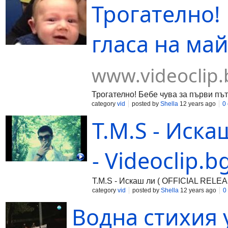
Трогателно!
гласа на май
www.videoclip.
Трогателно! Бебе чува за първи път
category
vid
posted by
Shella
12 years ago
0
T.M.S - Иска
- Videoclip.b
T.M.S - Искаш ли ( OFFICIAL RELEAS
category
vid
posted by
Shella
12 years ago
0
Водна стихия у