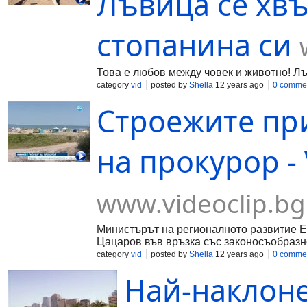
Лъвица се хвъ
стопанина си
Това е любов между човек и животно! Лъ
category
vid
posted by
Shella
12 years ago
0 comme
Строежите при
на прокурор - 
www.videoclip.bg
Министърът на регионалното развитие Е
Цацаров във връзка със законосъобразно
category
vid
posted by
Shella
12 years ago
0 comme
Най-наклоне