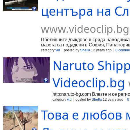
центъра на Сли
www.videoclip.bg
Проливните дъждове в сряда наводниха у
мазета са подадени в София, Панагюрищ
category
vid
posted by
Shella
12 years ago
0 comme
Naruto Shipp
Videoclip.bg
http:naruto-bg.com Влезте и се реги
category
vid
posted by
Shella
12 years ago
0
Това е любов 