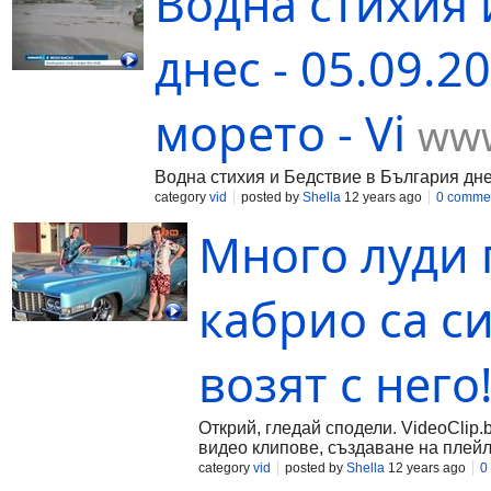
Водна стихия 
днес - 05.09.
морето - Vi
www
Водна стихия и Бедствие в България дн
category
vid
posted by
Shella
12 years ago
0 comme
Много луди п
кабрио са с
возят с него
Открий, гледай сподели. VideoClip.
видео клипове, създаване на плейл
category
vid
posted by
Shella
12 years ago
0