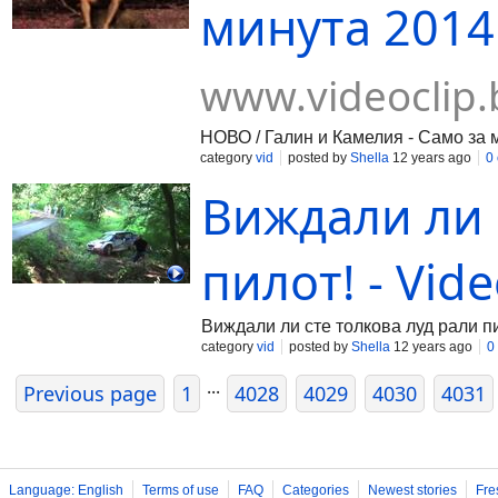
минута 2014 
www.videoclip.
НОВО / Галин и Камелия - Само за 
category
vid
posted by
Shella
12 years ago
0
Виждали ли 
пилот! - Vide
Виждали ли сте толкова луд рали п
category
vid
posted by
Shella
12 years ago
0
...
Previous page
1
4028
4029
4030
4031
Language: English
Terms of use
FAQ
Categories
Newest stories
Fre