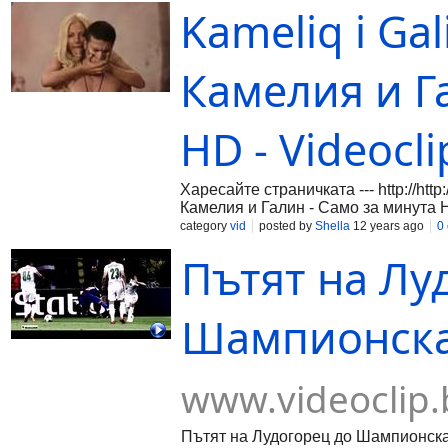
Kameliq i Gal
Камелия и Г
HD - Videocli
Харесайте страничката --- http://htt
Камелия и Галин - Само за минута 
category
vid
posted by
Shella
12 years ago
0
Пътят на Лу
Шампионска л
www.videoclip.
Пътят на Лудогорец до Шампионска