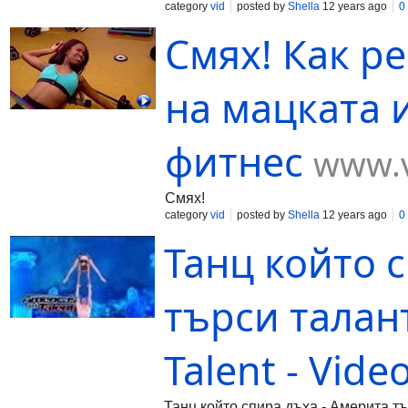
category
vid
posted by
Shella
12 years ago
0
Смях! Как р
на мацката 
фитнес
www.v
Смях!
category
vid
posted by
Shella
12 years ago
0
Танц който 
търси талант
Talent - Vide
Танц който спира дъха - Америта тър