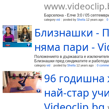
www.videoclip.
Барселона - Елче 3:0 / 05 септемвр
category
vid
posted by
Shella
12 years ago
0
Близнашки - П
няма пари - Vi
Положението в държавата е изключителн
Близнашки пред синдикатите и работодат
category
vid
posted by
Shella
12 years ago
0 comme
96 годишна 
най-стар учи
Videoclip.bg