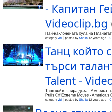
- Капитан Гей
Videoclip.bg
Най-наклонената Кула на Планетата 
category
vid
posted by
Shella
12 years ago
0
Танц който 
търси талант
Talent - Vide
Танц който спира дъха - Америка тър
Pulls Off Extreme Moves - America's Go
category
vid
posted by
Shella
12 years ago
0