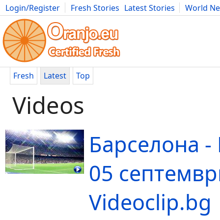
Login/Register
Fresh Stories
Latest Stories
World N
Movies
Anime
Music
Art
Cars
Advice
Science
Photog
Fresh
Latest
Top
Videos
Барселона - 
05 септември
Videoclip.bg