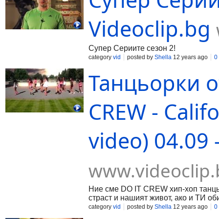
Videoclip.bg
Супер Сериите сезон 2!
category
vid
posted by
Shella
12 years ago
0
Танцьорки о
CREW - Califo
video) 04.09 
www.videoclip.
Ние сме DO IT CREW хип-хоп танць
страст и нашият живот, ако и ТИ о
category
vid
posted by
Shella
12 years ago
0