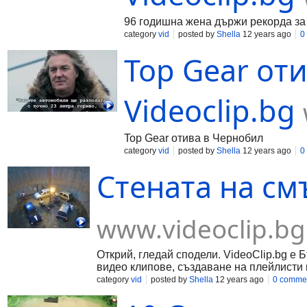
96 годишна жена държи рекорда за 
category
vid
posted by
Shella
12 years ago
0
Top Gear от
Videoclip.bg
Top Gear отива в Чернобил
category
vid
posted by
Shella
12 years ago
0
Стената на смъ
www.videoclip.bg
Открий, гледай сподели. VideoClip.bg е 
видео клипове, създаване на плейлисти 
category
vid
posted by
Shella
12 years ago
0 comme