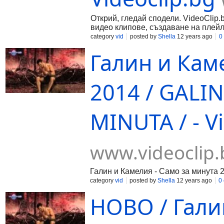
Открий, гледай сподели. VideoClip.
видео клипове, създаване на плейл
category
vid
posted by
Shella
12 years ago
0
Галин и Кам
2014 / GALI
MINUTA / - V
www.videoclip.
Галин и Камелия - Само за минута 
category
vid
posted by
Shella
12 years ago
0
НОВО / Гали