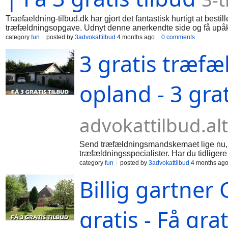
Traefaeldning-tilbud.dk har gjort det fantastisk hurtigt at best
træfældningsopgave. Udnyt denne anerkendte side og få upåkla
1/3 af standardprisen. Vi koncentrerer os til stadighed om, at 
category
fun
posted by
3advokattilbud
4 months ago
0 comments
træfældningsspecialister i din region. Hjemme hos dig selv, 
3 gratis træfæ
findes flere forskellige årsager til, at man bør fælde et træ fx,
udviklingsprojekter, kan fældning af træer være nødvendigt. En
træfældningsmandfirmaer og vi kan hjælpe dig med din opgave, 
brandgode portal overalt i landet og få solid kvalitet hele v
opland - 3 grat
advokattilbud.alt
Send træfældningsmandskemaet lige nu, så 
træfældningsspecialister. Har du tidligere
hvorfor dette koncept er eminent. Vi tilbyd
category
fun
posted by
3advokattilbud
4 months ag
privatøkonomien. Find 3 billige gratis tr
Billig gartner
tilknyttede træfældningsfirmaer med godt 
løsninger på din opgave og dermed får du 
kompetence, så hold dig fra uduelige træ
hænger sammen. På prisportalen Traefaeldn
gratis - Få grat
forventede pris. Tryk på den grønne knap o