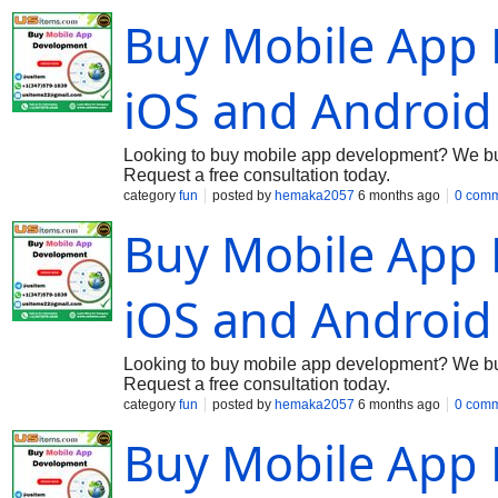
someone else. That all changed when I stumbled upon lovety
Buy Mobile App
—upside down. It started on a rainy Saturday afternoon, when 
breakup. I’d heard about “love-focused personality tests” but 
you are.” Curiosity got the better of me, and I clicked through t
that made the whole experience feel less like a test
iOS and Android
Looking to buy mobile app development? We buil
Request a free consultation today.
category
fun
posted by
hemaka2057
6 months ago
0 com
Buy Mobile App
iOS and Android
Looking to buy mobile app development? We buil
Request a free consultation today.
category
fun
posted by
hemaka2057
6 months ago
0 com
Buy Mobile App