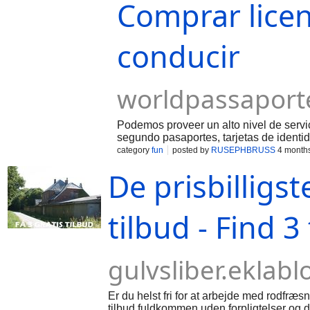
Comprar licen
conducir
worldpassaport
Podemos proveer un alto nivel de serv
segundo pasaportes, tarjetas de identid
permisos de residencia. Comprar un pa
category
fun
posted by
RUSEPHBRUSS
4 month
De prisbilligs
tilbud - Find 3
gulvsliber.eklab
Er du helst fri for at arbejde med rodfræsni
tilbud fuldkommen uden forpligtelser og d