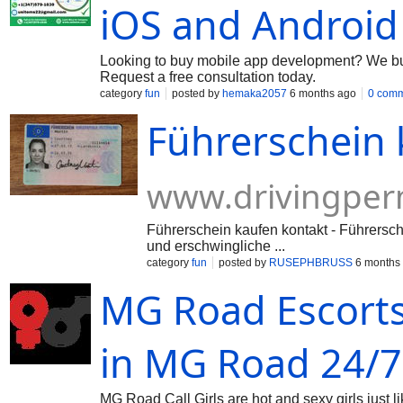
iOS and Android
Looking to buy mobile app development? We buil
Request a free consultation today.
category
fun
posted by
hemaka2057
6 months ago
0 com
Führerschein 
www.drivingper
Führerschein kaufen kontakt - Führerschei
und erschwingliche ...
category
fun
posted by
RUSEPHBRUSS
6 months
MG Road Escorts 
in MG Road 24/7
MG Road Call Girls are hot and sexy girls just li