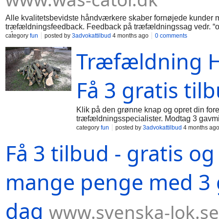
Alle kvalitetsbevidste håndværkere skaber fornøjede kunder
træfældningsfeedback. Feedback på træfældningssag vedr. “opgr
på opgaven. Lad træfældningsfirmaer (blandt andet Clausens 
category
fun
posted by
3advokattilbud
4 months ago
0 comments
pengene med tæt på 34% i kontant rabat. Vi arbejder koncentre
Træfældning He
indsend din opgave med det samme. På Traefaeldning-tilbud.dk t
det er nemlig 100 pct gratis at overdrage din opgave til os. Vi 
os meget gerne at opsnuse 2-3 fordelagtige tilbud fra træfældni
byde på din aktuelle træfældningsopgave – Et godt råd er, at du
Få 3 gratis til
Klik på den grønne knap og opret din for
træfældningsspecialister. Modtag 3 gavmi
hvilke træfældningsproblemer, du gerne vil
category
fun
posted by
3advokattilbud
4 months ag
kan du spare hele 20%. Sådan får du den be
Få 3 tilbud - gratis o
fremsende tilbud, så beskriv dine træfæld
tilbud i al slags vejr, og husk at vores t
detaljer, så vil maksimalt 2-3 træfældning
Værløse kan vi tilbyde dig bistand fra soli
mange penge med 3 gra
mange penge (i nærheden af 53 pct). Vi h
dag
www.svenska-lok.se