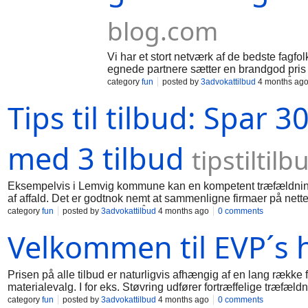
blog.com
Vi har et stort netværk af de bedste fagf
egnede partnere sætter en brandgod pris p
Fortæl om din træfældningsopgave på vore
category
fun
posted by
3advokattilbud
4 months ag
træfældningsspecialister tilsendt dine kont
Tips til tilbud: Spar
godkendte træfældningsspecialister, og h
hele Danmark udføres, hvor fikse ekspert
håndværkere tilsendes dine kontaktinforma
tilbud. Vi sender dig 3 kvalificerede træ
med 3 tilbud
tipstilti
foretrækker. Traefaeldning-tilbud.dk er b
Eksempelvis i Lemvig kommune kan en kompetent træfældnin
af affald. Det er godtnok nemt at sammenligne firmaer på nette
træfældningsprojekter hele året: Lad en træfældningsmand kig
category
fun
posted by
3advokattilbud
4 months ago
0 comments
træfældningsportal, hvor du kan sikre dig nogle eminente boli
Velkommen til EVP´s
og uden forpligtelser to-tre favorable pristilbud i eksempelvi
tilbud på opgaven, og vi dækker overalt i landet - Det er safts
eksempelvis Lemvig i dag, det eneste du skal, er at informe
løsningen af alle typer af træfældning opgaver. Her på vores 
Prisen på alle tilbud er naturligvis afhængig af en lang række 
materialevalg. I for eks. Støvring udfører fortræffelige træfæ
bonus. Vi matcher træfældningsopgaven med firmaerne, der he
category
fun
posted by
3advokattilbud
4 months ago
0 comments