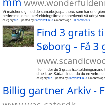
mm
www.wonderfulden
Vi matcher dig med de samarbejdspartnere, som har energien ti
bedømme, om et træfældningsfirma er anerkendt så udnyt vore
hurtigt for alle parter, og alle vore tilknyttede træfældningssp
category
fun
posted by
3advokattilbud
4 months ago
0 comments
erfarent træfældningsfirma er bl.a.: Lovlige og reguleringsmæ
Find 3 gratis t
herunder tilladelser og begrænsninger for visse træer eller omr
bortskaffelse: Professionelle træfældere kan bortskaffe træet
på en losseplads eller omdanne det til muld eller kompost. Re
minimere risikoen for rodskader på omkringliggende planter
Søborg - Få 3 g
www.scandicwoo
Her finder du 3 gratis træfældningsmand ti
dine krav. Sådan finder du du en velren
økonomisk fordel. Vi indhenter lynhurtig
category
fun
posted by
3advokattilbud
4 months ag
25 timer, så du sparer gode penge på tr
Billig gartner Arkiv -
tilbyder dig flere gennemførte eksperttil
til at fjerne æbletræer. Gør du brug af f
det nogle gange 23-49 % i fornuftig rabat
gratis tilbud i et godt prisleje fra de bed
www.was-cator.dk
bl.a. 3450 Allerød kan kreative fagfolk p