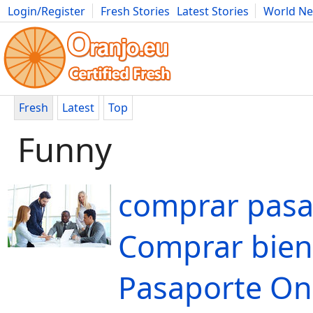
Login/Register
Fresh Stories
Latest Stories
World N
Movies
Anime
Music
Art
Cars
Advice
Science
Photog
Fresh
Latest
Top
Funny
comprar pasa
Comprar bien
Pasaporte Onl