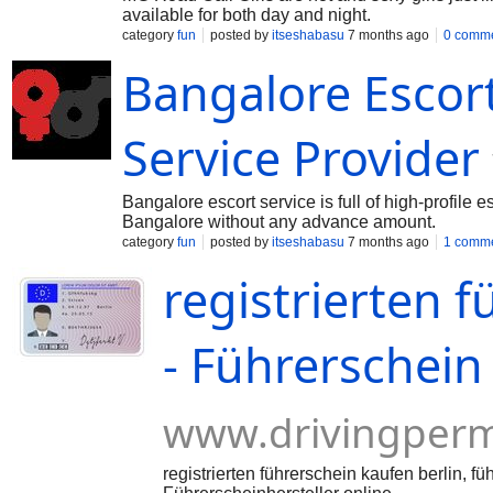
available for both day and night.
category
fun
posted by
itseshabasu
7 months ago
0 comm
Bangalore Escor
Service Provider
Bangalore escort service is full of high-profil
Bangalore without any advance amount.
category
fun
posted by
itseshabasu
7 months ago
1 comm
registrierten 
- Führerschein
www.drivingperm
registrierten führerschein kaufen berlin, fü