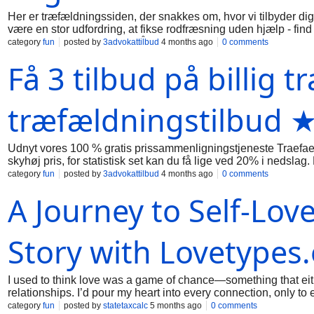
Her er træfældningssiden, der snakkes om, hvor vi tilbyder dig
være en stor udfordring, at fikse rodfræsning uden hjælp - find 
træfældningsmand tilbud på f.eks. Frederiksberg i dag, det en
category
fun
posted by
3advokattilbud
4 months ago
0 comments
træfældningsskemaet. Lige meget hvilket arbejde, I skal have or
Få 3 tilbud på billig 
træfældningsmandfirmaer. På Traefaeldning-tilbud.dk mailer vi
Frederiksberg) fra kvalificerede træfældningsspecialister - Der 
træfældningssag på og vi står meget gerne for at skaffe 2-3 gra
knaldgodt prisnedslag og på f.eks. 2000 Frederiksberg kan g
træfældningstilbud
Udnyt vores 100 % gratis prissammenligningstjeneste Traefaeld
skyhøj pris, for statistisk set kan du få lige ved 20% i nedsl
(blandt andet Have & Park Service) lave din træfældnings opg
category
fun
posted by
3advokattilbud
4 months ago
0 comments
strålende træfældnings-specialistestimater og bestilte Have & P
A Journey to Self-Lo
træfældningsfirma for eksempel i region Hovedstaden, hvor vi
adgang til dine kontaktoplysninger og på kun et par hverdage, 
Frederikssund klarer pålidelige træfældningsspecialister profe
penge. Vi opsnuser kongerigets fedeste tilbudspris på fx opg
Story with Lovetypes
I used to think love was a game of chance—something that either
relationships. I’d pour my heart into every connection, only to
generic MBTI tests before, but their results felt distant, focu
category
fun
posted by
statetaxcalc
5 months ago
0 comments