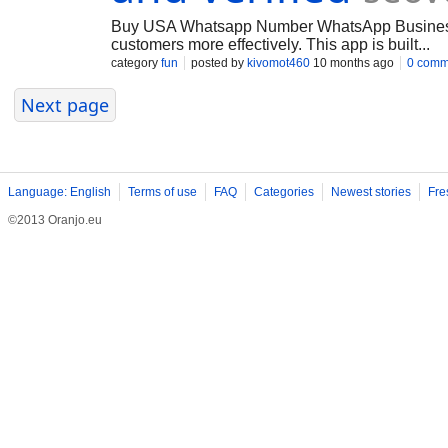
Buy USA Whatsapp Number WhatsApp Business is 
customers more effectively. This app is built...
category
fun
posted by
kivomot460
10 months ago
0 comm
Next page
Language: English
Terms of use
FAQ
Categories
Newest stories
Fre
©2013 Oranjo.eu