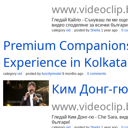
www.videoclip.
Гледай Кайло - Сънуваш ли ме още, м
видео споделяне за всички българи
category
vid
posted by
Shella
1 year ago
0 c
Premium Companionsh
Experience in Kolkata
category
vid
posted by
funcitymodel
8 months ago
0 comments
Ким Донг-гю 
www.videoclip.
Гледай Ким Донг-гю - Che Sara, виде
българи!
category
vid
posted by
Shella
1 year ago
0 c