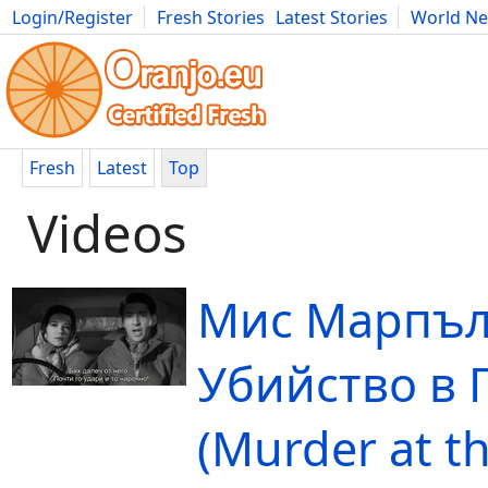
Login/Register
Fresh Stories
Latest Stories
World N
Movies
Anime
Music
Art
Cars
Advice
Science
Photog
Fresh
Latest
Top
Videos
Мис Марпъл
Убийство в 
(Murder at t