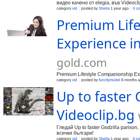
видео качено от elegia, във Videocl
category
vid
posted by
Shella
1 year ago
0 c
Premium Lif
Experience i
gold.com
Premium Lifestyle Companionship Exp
category
vid
posted by
funcitymodel
8 months 
Up to faster 
Videoclip.bg
Гледай Up to faster Godzilla pariso
всички българи!
category
vid
posted by
Shella
1 year ago
0 c