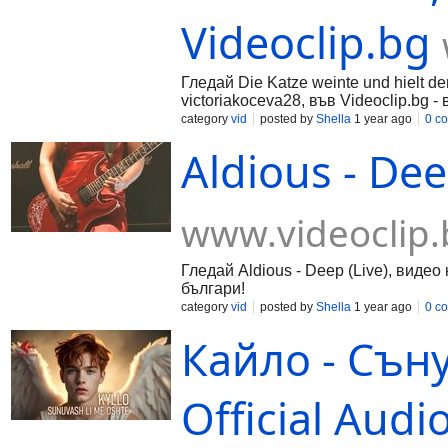
Videoclip.bg
Гледай Die Katze weinte und hielt d
victoriakoceva28, във Videoclip.bg 
category
vid
posted by
Shella
1 year ago
0 c
Aldious - Dee
www.videoclip.
Гледай Aldious - Deep (Live), видео 
българи!
category
vid
posted by
Shella
1 year ago
0 c
Кайло - Сън
Official Audi