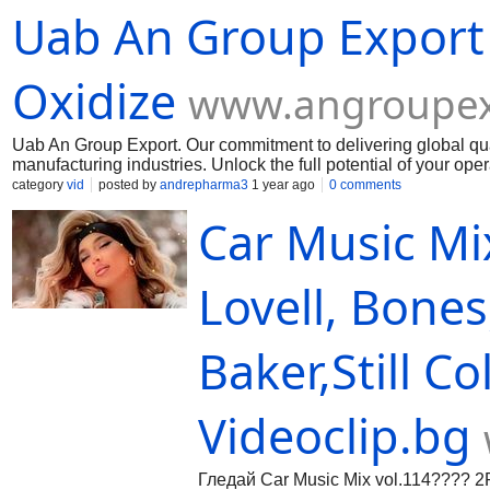
Uab An Group Export
Oxidize
www.angroupex
Uab An Group Export. Our commitment to delivering global qua
manufacturing industries. Unlock the full potential of your op
Muelear Oxidize
category
vid
posted by
andrepharma3
1 year ago
0 comments
Car Music Mi
Lovell, Bone
Baker,Still C
Videoclip.bg
Гледай Car Music Mix vol.114???? 2P