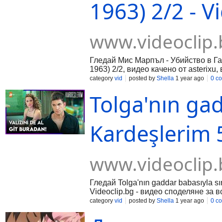
1963) 2/2 - V
www.videoclip.
Гледай Мис Марпъл - Убийство в Гал
1963) 2/2, видео качено от asterixu,
споделяне за всички българи!
category
vid
posted by
Shella
1 year ago
0 c
Tolga'nın gad
Kardeşlerim 
www.videoclip.
Гледай Tolga'nın gaddar babasıyla sı
Videoclip.bg - видео споделяне за в
category
vid
posted by
Shella
1 year ago
0 c