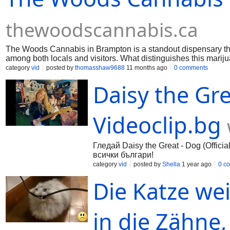
thewoodscannabis.ca
The Woods Cannabis in Brampton is a standout dispensary tha
among both locals and visitors. What distinguishes this marijua
approach to customer service. Every visit is intended to be eff
category
vid
posted by
thomasshaw9688
11 months ago
0 comments
discover the latest cannabis advances. The store combines a 
Daisy the Grea
consumers feel at ease while they browse high-quality produc
Videoclip.bg
Гледай Daisy the Great - Dog (Offici
всички българи!
category
vid
posted by
Shella
1 year ago
0 c
Die Katze we
in die Zähne