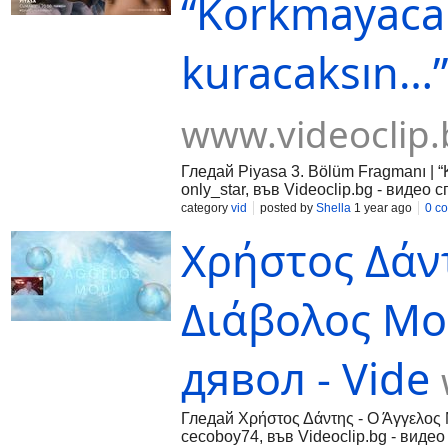
“Korkmayacak
kuracaksın…” 
www.videoclip.
Гледай Piyasa 3. Bölüm Fragmanı | “
only_star, във Videoclip.bg - видео
category
vid
posted by
Shella
1 year ago
0 c
Χρήστος Δάντ
Διάβολος Μου
дявол - Vide
Гледай Χρήστος Δάντης - Ο Άγγελος 
cecoboy74, във Videoclip.bg - виде