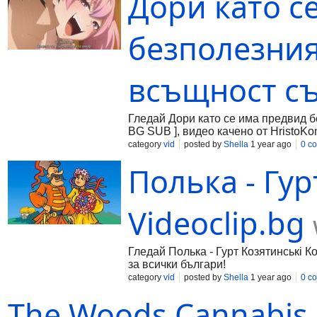
Дори като с
безполезният
всъщност с
Гледай Дори като се има предвид б
BG SUB ], видео качено от HristoKon
category
vid
posted by
Shella
1 year ago
0 c
Полька - Гур
Videoclip.bg
Гледай Полька - Гурт Козятинські Ко
за всички българи!
category
vid
posted by
Shella
1 year ago
0 c
The Woods Cannabis 