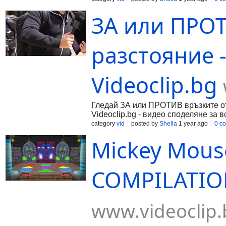
ЗА или ПРОТ
разстояние -
Videoclip.bg
Гледай ЗА или ПРОТИВ връзките от 
Videoclip.bg - видео споделяне за в
category
vid
posted by
Shella
1 year ago
0 c
Mickey Mous
COMPILATION
www.videoclip.