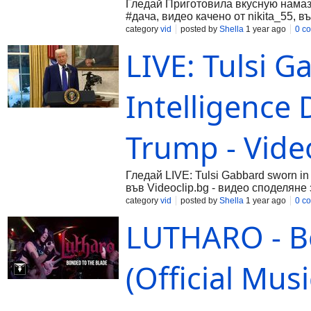
Гледай Приготовила вкусную намаз
#дача, видео качено от nikita_55, в
category
vid
posted by
Shella
1 year ago
0 c
LIVE: Tulsi G
Intelligence 
Trump - Vide
Гледай LIVE: Tulsi Gabbard sworn in 
във Videoclip.bg - видео споделяне 
category
vid
posted by
Shella
1 year ago
0 c
LUTHARO - B
(Official Mus