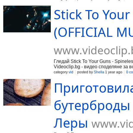
Stick To Your
(OFFICIAL MU
www.videoclip.
Гледай Stick To Your Guns - Spinel
Videoclip.bg - видео споделяне за в
category
vid
posted by
Shella
1 year ago
0 c
Приготовила
бутерброды 
Леры
www.vid