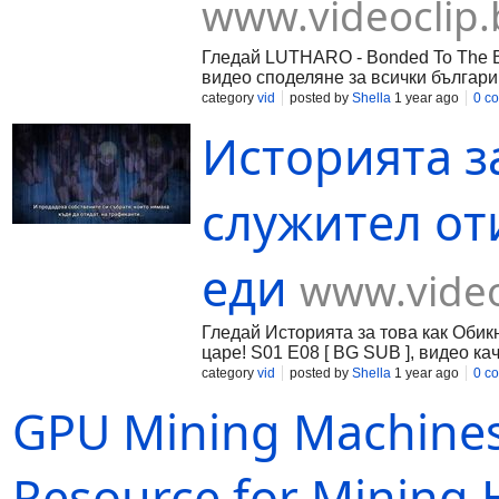
www.videoclip.
Гледай LUTHARO - Bonded To The Blad
видео споделяне за всички българи
category
vid
posted by
Shella
1 year ago
0 c
Историята з
служител оти
еди
www.video
Гледай Историята за това как Обик
царе! S01 E08 [ BG SUB ], видео кач
българи!
category
vid
posted by
Shella
1 year ago
0 c
GPU Mining Machines
Resource for Mining