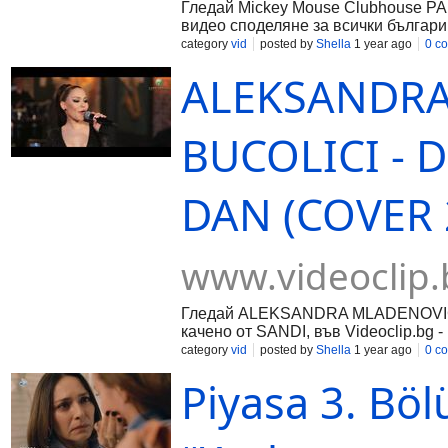
Гледай Mickey Mouse Clubhouse PA
видео споделяне за всички българи
category
vid
posted by
Shella
1 year ago
0 c
ALEKSANDRA
BUCOLICI - 
DAN (COVER 2
www.videoclip.
Гледай ALEKSANDRA MLADENOVIC 
качено от SANDI, във Videoclip.bg 
category
vid
posted by
Shella
1 year ago
0 c
Piyasa 3. Bö