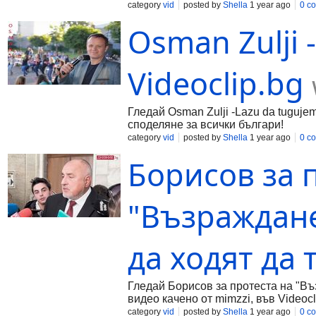
category
vid
posted by
Shella
1 year ago
0 c
Osman Zulji 
Videoclip.bg
Гледай Osman Zulji -Lazu da tugujem
споделяне за всички българи!
category
vid
posted by
Shella
1 year ago
0 c
Борисов за 
"Възраждане
да ходят да 
Гледай Борисов за протеста на "Въз
видео качено от mimzzi, във Videocl
category
vid
posted by
Shella
1 year ago
0 c