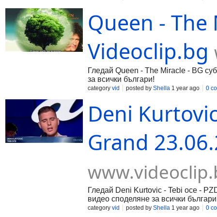
Queen - The 
Videoclip.bg
Гледай Queen - The Miracle - BG суб
за всички българи!
category
vid
posted by
Shella
1 year ago
0 c
Deni Kurtovic 
Grand 23.06.2
www.videoclip.
Гледай Deni Kurtovic - Tebi oce - PZ
видео споделяне за всички българи
category
vid
posted by
Shella
1 year ago
0 c