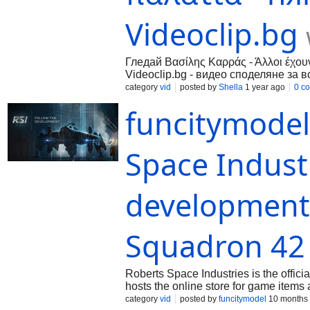
Videoclip.bg
Гледай Βασίλης Καρράς - Άλλοι έχου
Videoclip.bg - видео споделяне за в
category
vid
posted by
Shella
1 year ago
0 c
funcitymodel
Space Industr
development 
Squadron 42
Roberts Space Industries is the offici
hosts the online store for game items 
category
vid
posted by
funcitymodel
10 months