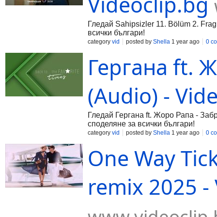
Videoclip.bg
Гледай Sahipsizler 11. Bölüm 2. Fra
всички българи!
category
vid
posted by
Shella
1 year ago
0 c
Гергана ft. 
(Audio) - Vid
Гледай Гергана ft. Жоро Рапа - Забр
споделяне за всички българи!
category
vid
posted by
Shella
1 year ago
0 c
One Way Tick
remix 2025 - 
www.videoclip.