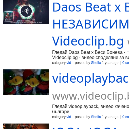
Daos Beat x 
НЕЗАВИСИМА 
Videoclip.bg
Гледай Daos Beat x Веси Бонева -
Videoclip.bg - видео споделяне за в
category
vid
posted by
Shella
1 year ago
0 c
videoplayback
www.videoclip.
Гледай videoplayback, видео качено
българи!
category
vid
posted by
Shella
1 year ago
0 c