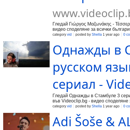
www.videoclip.
Гледай Γιώργος Μαζωνάκης - Τέσσερις
видео споделяне за всички българи
category
vid
posted by
Shella
1 year ago
0 c
Однажды в С
русском язы
сериал - Vid
Гледай Однажды в Стамбуле 3 серия
във Videoclip.bg - видео споделяне 
category
vid
posted by
Shella
1 year ago
0 c
Adi Šoše & A