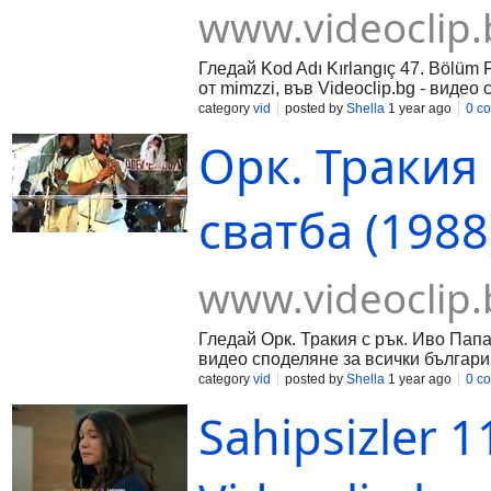
www.videoclip.
Гледай Kod Adı Kırlangıç 47. Bölüm 
от mimzzi, във Videoclip.bg - видео
българи!
category
vid
posted by
Shella
1 year ago
0 c
Орк. Тракия
сватба (1988)
www.videoclip.
Гледай Орк. Тракия с рък. Иво Папаз
видео споделяне за всички българи
category
vid
posted by
Shella
1 year ago
0 c
Sahipsizler 