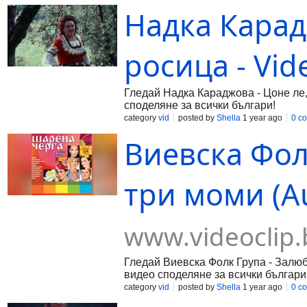
Надка Карад
росица - Vid
Гледай Надка Караджова - Цоне ле, 
споделяне за всички българи!
category
vid
posted by
Shella
1 year ago
0 c
Виевска Фол
три моми (Au
www.videoclip.
Гледай Виевска Фолк Група - Залюби
видео споделяне за всички българи
category
vid
posted by
Shella
1 year ago
0 c