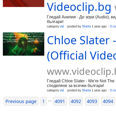
Videoclip.bg
Гледай Анелия - До зори (Audio), ви
българи!
category
vid
posted by
Shella
1 year ago
0 c
Chloe Slater
(Official Vide
www.videoclip.
Гледай Chloe Slater - We're Not The 
споделяне за всички българи!
category
vid
posted by
Shella
1 year ago
0 c
...
Previous page
1
4091
4092
4093
4094