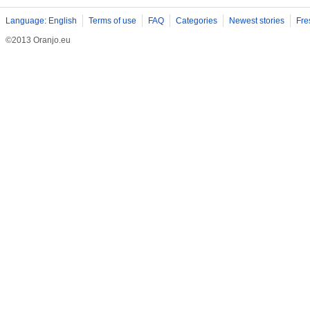
Language: English
Terms of use
FAQ
Categories
Newest stories
Fre
©2013 Oranjo.eu