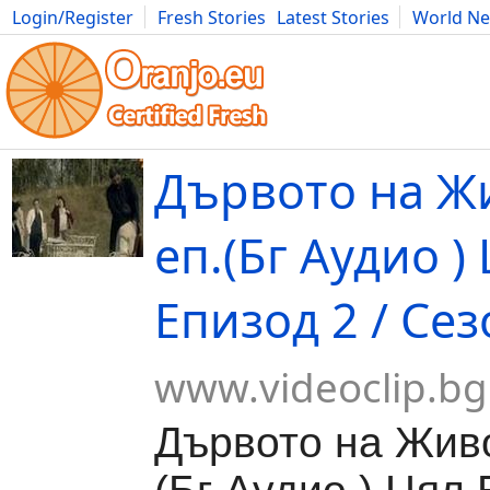
Login/Register
Fresh Stories
Latest Stories
World N
Movies
Anime
Music
Art
Cars
Advice
Science
Photog
Дървото на Жи
еп.(Бг Аудио )
Епизод 2 / Сез
www.videoclip.bg
Дървото на Живо