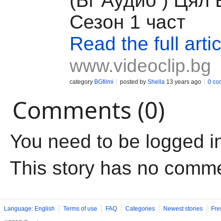
(Бг Аудио ) Цял 
Сезон 1 част
Read the full artic
www.videoclip.bg
category
BGfilmi
posted by
Shella
13 years ago
0 co
Comments (0)
You need to be logged i
This story has no comm
Language: English
Terms of use
FAQ
Categories
Newest stories
Fre