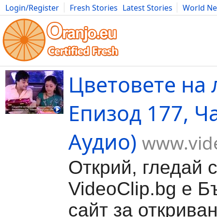
Login/Register
Fresh Stories
Latest Stories
World N
Movies
Anime
Music
Art
Cars
Advice
Science
Photog
Цветовете на 
Епизод 177, Ча
Аудио)
www.vide
Открий, гледай 
VideoClip.bg е Б
сайт за откриван