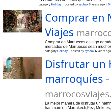
category
Holiday
posted by
syohax
6 years ago
0
Comprar en 
Viajes
marroco
Comprar en Marruecos es algo agradab
mercados de Marruecos sean muchos
category
Holiday
posted by
syohax
6 years ago
Disfrutar u
marroquíes -
marrocosviaje
La mejor manera de disfrutar un ham
hammam en Marrakech,Fez, Meknes, 