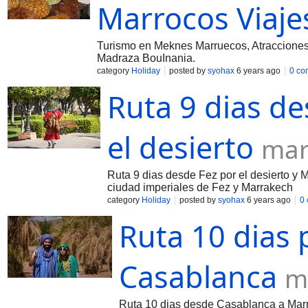
Marrocos Viaje
Turismo en Meknes Marruecos, Atracciones
Madraza BouInania.
category
Holiday
posted by
syohax
6 years ago
0 co
Ruta 9 dias d
el desierto
mar
Ruta 9 dias desde Fez por el desierto y 
ciudad imperiales de Fez y Marrakech
category
Holiday
posted by
syohax
6 years ago
0
Ruta 10 dias 
Casablanca
m
Ruta 10 dias desde Casablanca a Marra