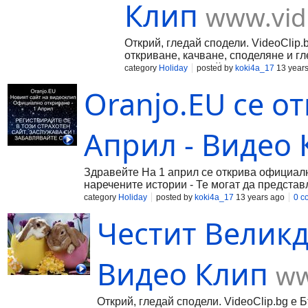
Клип
www.vid
Открий, гледай сподели. VideoClip.
откриване, качване, споделяне и г
създаване на плейлисти и запознан
category
Holiday
posted by
koki4a_17
13 year
Oranjo.EU се о
Април - Видео
Здравейте На 1 април се открива официално
наречените истории - Те могат да представля
ПОЖЕЛАВАМ НА ВСИЧКИ ПРИЯТНО ЛЯТО
category
Holiday
posted by
koki4a_17
13 years ago
0 c
Честит Великде
Видео Клип
ww
Открий, гледай сподели. VideoClip.bg е 