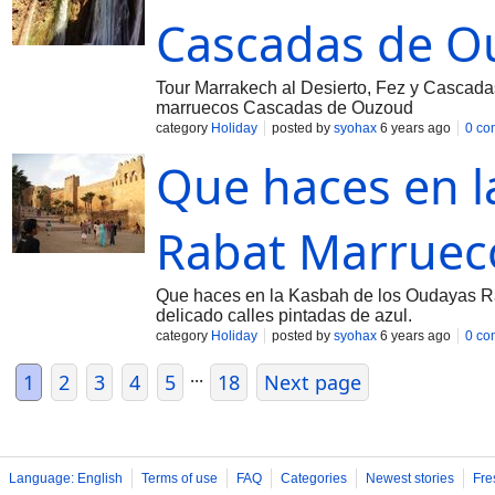
Cascadas de O
Tour Marrakech al Desierto, Fez y Cascada
marruecos Cascadas de Ouzoud
category
Holiday
posted by
syohax
6 years ago
0 co
Que haces en l
Rabat Marruec
Que haces en la Kasbah de los Oudayas Rab
delicado calles pintadas de azul.
category
Holiday
posted by
syohax
6 years ago
0 co
...
1
2
3
4
5
18
Next page
Language: English
Terms of use
FAQ
Categories
Newest stories
Fre