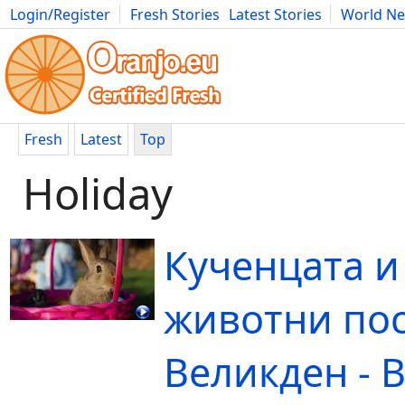
Login/Register
Fresh Stories
Latest Stories
World N
Movies
Anime
Music
Art
Cars
Advice
Science
Photog
Fresh
Latest
Top
Holiday
Кученцата и
животни по
Великден - 