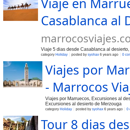
Viaje en Marru
Casablanca al 
marrocosviajes.c
Viaje 5 dias desde Casablanca al desierto,
category
Holiday
posted by
syohax
6 years ago
0 co
Viajes por Ma
- Marrocos Via
Viajes por Marruecos, Excursiones al de
Excursiones al desierto de Merzouga
category
Holiday
posted by
syohax
6 years ago
0
Tour 8 dias des