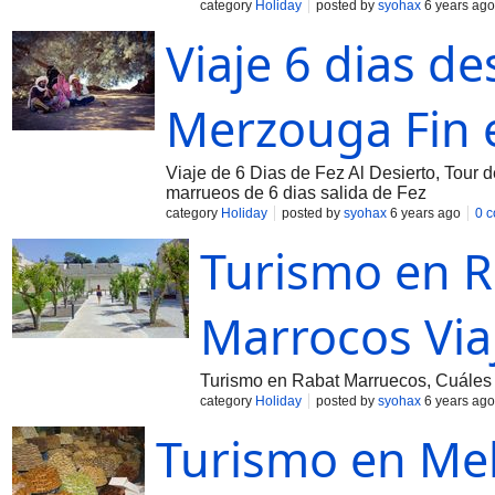
category
Holiday
posted by
syohax
6 years ago
Viaje 6 dias de
Merzouga Fin 
Viaje de 6 Dias de Fez Al Desierto, Tour d
marrueos de 6 dias salida de Fez
category
Holiday
posted by
syohax
6 years ago
0 
Turismo en R
Marrocos Via
Turismo en Rabat Marruecos, Cuáles s
category
Holiday
posted by
syohax
6 years ago
Turismo en Me