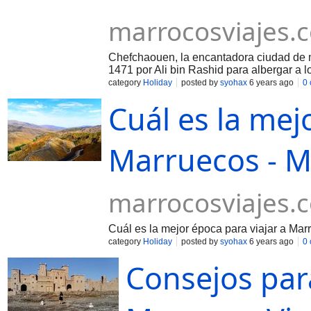
marrocosviajes.
Chefchaouen, la encantadora ciudad de m
1471 por Ali bin Rashid para albergar a 
category
Holiday
posted by
syohax
6 years ago
0
Cuál es la mej
Marruecos - M
marrocosviajes.
Cuál es la mejor época para viajar a Mar
category
Holiday
posted by
syohax
6 years ago
0
Consejos para