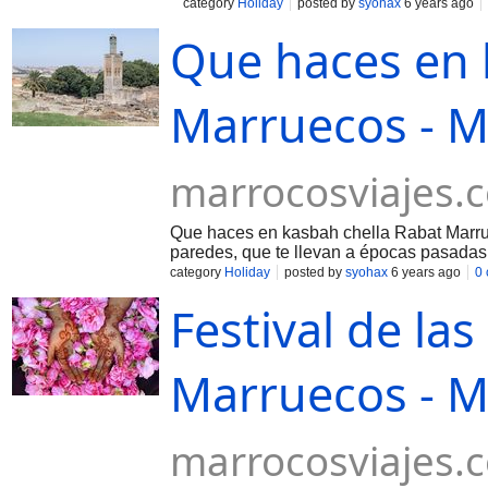
category
Holiday
posted by
syohax
6 years ago
Que haces en 
Marruecos - M
marrocosviajes.
Que haces en kasbah chella Rabat Marruec
paredes, que te llevan a épocas pasadas
category
Holiday
posted by
syohax
6 years ago
0
Festival de la
Marruecos - M
marrocosviajes.