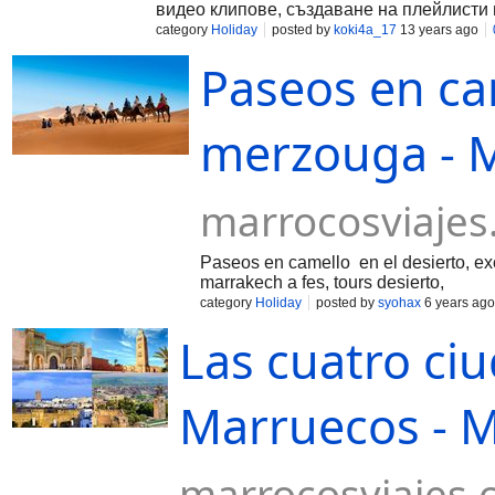
видео клипове, създаване на плейлисти 
category
Holiday
posted by
koki4a_17
13 years ago
Paseos en ca
merzouga - M
marrocosviaje
Paseos en camello en el desierto, ex
marrakech a fes, tours desierto,
category
Holiday
posted by
syohax
6 years ago
Las cuatro ci
Marruecos - M
marrocosviajes