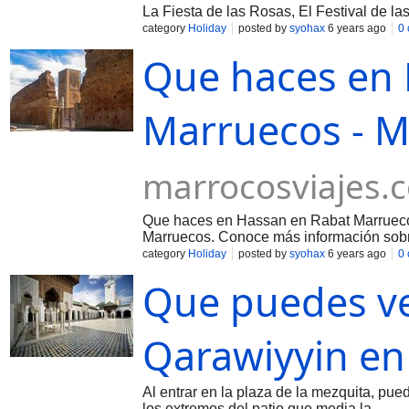
La Fiesta de las Rosas, El Festival de 
category
Holiday
posted by
syohax
6 years ago
0
Que haces en 
Marruecos - M
marrocosviajes.
Que haces en Hassan en Rabat Marruecos
Marruecos. Conoce más información sob
category
Holiday
posted by
syohax
6 years ago
0
Que puedes ve
Qarawiyyin en
Al entrar en la plaza de la mezquita, pue
los extremos del patio que media la…