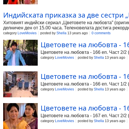
Индийската приказка за две сестри 
Хитовият индийски сериал „Цветовете на любовта” (оригин
делничен ден от 15.00 часа. Теленовелата достига рекордн
Садхъна и Раджини и тяхната борба за щастие. На хинди д
category
LoveMovies
posted by
Shella
13 years ago
0 comments
който една булка напуска родния си дом. Основните теми 
Цветовете на любовта - 16
израснали под един покрив с обща мечта – да дойде ден, 
защото Садхъна е истинска красавица със светла кожа, а 
Цветовете на любовта - 166 еп. Част 2/2 
светлата
category
LoveMovies
posted by
Shella
13 years ago
Цветовете на любовта - 16
Цветовете на любовта - 166 еп. Част 1/2 
category
LoveMovies
posted by
Shella
13 years ago
Цветовете на любовта - 16
Цветовете на любовта - 167 еп. Част 2/2 
category
LoveMovies
posted by
Shella
13 years ago