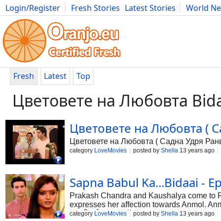
Login/Register
Fresh Stories
Latest Stories
World N
Photography
Comics
Bulgaria
Fitness
Food
Literature
Fresh
Latest
Top
Цветовете на Любовта Bida
Цветовете на Любовта ( С
Цветовете на Любовта ( Садна Удря Ранви
category
LoveMovies
posted by
Shella
13 years ago
Sapna Babul Ka...Bidaai - E
Prakash Chandra and Kaushalya come to R
expresses her affection towards Anmol. An
का...बिदाई) е индийски сериен филм, излъ
category
LoveMovies
posted by
Shella
13 years ago