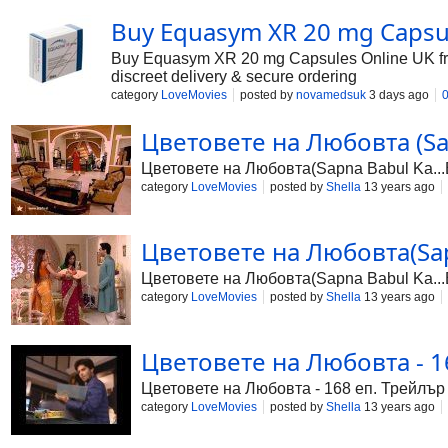
2007 до 13 ноември 2010 година. От сеп
Ariana TV, преведен на дари. Същата го
Buy Equasym XR 20 mg Capsul
думата бидаай означава „прощаване“. Тя
на родния дом. Сериалът разглежда няко
Buy Equasym XR 20 mg Capsules Online UK fr
две дъщери и тяхната непоколебима взаи
discreet delivery & secure ordering
булката, когато силно обичаната дъщеря
category
LoveMovies
posted by
novamedsuk
3 days ago
бащата, в
Цветовете на Любовта (Sap
Цветовете на Любовта(Sapna Babul Ka...B
category
LoveMovies
posted by
Shella
13 years ago
Цветовете на Любовта(Sapn
Цветовете на Любовта(Sapna Babul Ka...B
category
LoveMovies
posted by
Shella
13 years ago
Цветовете на Любовта - 16
Цветовете на Любовта - 168 еп. Трейлър
category
LoveMovies
posted by
Shella
13 years ago