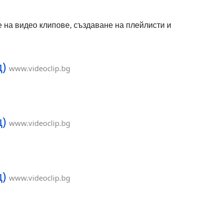
излъчва по афганистанския
телевизионен канал Ariana TV,
преведен на дари. Същата година
не на видео клипове, създаване на плейлисти и
започва излъчването на сериала и в
Румъния, на 7 ноември. Съдържание
1 Български сезони 2 Преглед 3
Персонажи 4 Външни препратки
д)
Български сезони сезон Таймслот
www.videoclip.bg
Начало на сезона Край на сезона
Епизоди ТВ сезон ТВ канал 1
понеделник — петък 15:00 ч. 19 юли
2013 - - 2013 bTV Преглед На хинди
думата бидаай означава „прощаване“.
д)
Тя е също така името на сватбен
www.videoclip.bg
ритуал, отбелязващ напускането на
булката на родния дом. Сериалът
разглежда няколко значения на тази
дума. Разказана е историята на един
баща, неговите две дъщери и тяхната
д)
непоколебима взаимна обич.
www.videoclip.bg
Заглавието се отнася до трогателните
емоции на бащата на булката, когато
силно обичаната дъщеря напуска
дома и заживява със съпруга си.
Радостта и облекчението на бащата,