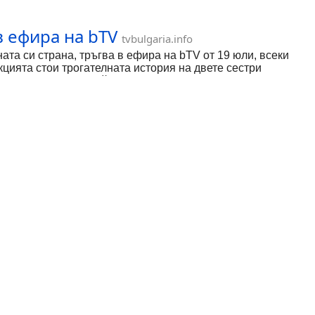
в ефира на bTV
tvbulgaria.info
ата си страна, тръгва в ефира на bTV от 19 юли, всеки
кцията стои трогателната история на двете сестри
 като името на индийски ритуал, отбелязващ момента, в
а. Садхъна и Раджини всъщност са братовчедки, но са
 Околните обаче непрестанно сравняват двете момичета,
дийската култура при процеса на избор на съпруга