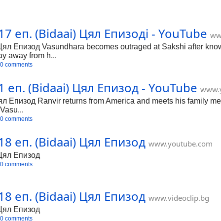
7 еп. (Bidaai) Цял Епизодi - YouTube
ww
Цял Епизод Vasundhara becomes outraged at Sakshi after know
ay away from h...
0 comments
 еп. (Bidaai) Цял Епизод - YouTube
www.
л Епизод Ranvir returns from America and meets his family me
Vasu...
0 comments
8 еп. (Bidaai) Цял Епизод
www.youtube.com
 Цял Епизод
0 comments
8 еп. (Bidaai) Цял Епизод
www.videoclip.bg
 Цял Епизод
0 comments