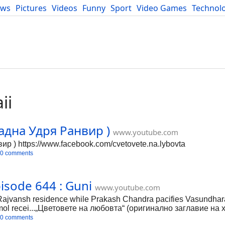
ews
Pictures
Videos
Funny
Sport
Video Games
Technol
Developers
Blog
ii
адна Удря Ранвир )
www.youtube.com
р ) https://www.facebook.com/cvetovete.na.lybovta
0 comments
pisode 644 : Guni
www.youtube.com
ajvansh residence while Prakash Chandra pacifies Vasundhar
mol recei...„Цветовете на любовта“ (оригинално заглавие на х
чван в Индия по канал Star Plus всеки делничен ден за пери
0 comments