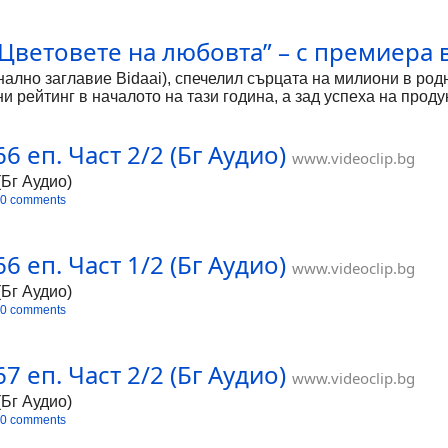
„Цветовете на любовта” – с премиера 
ално заглавие Bidaai), спечелил сърцата на милиони в родн
и рейтинг в началото на тази година, а зад успеха на проду
умата „bidaai” означава „сбогом”, а също така е използвана
в сериала разглеждат многото нива на значение в тази дум
6 еп. Част 2/2 (Бг Аудио)
в който и двете да бъдат омъжени и доволни от живота си.
www.videoclip.bg
Раджини не е толкова привлекателна и с по-тъмен тен. В ин
(Бг Аудио)
0 comments
6 еп. Част 1/2 (Бг Аудио)
www.videoclip.bg
(Бг Аудио)
0 comments
7 еп. Част 2/2 (Бг Аудио)
www.videoclip.bg
(Бг Аудио)
0 comments