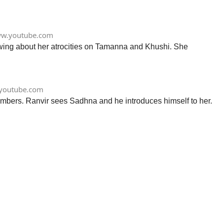
не би обърнала гръб на ценностите.
Също така нерядко е сравнявана със
сестра си Рагини, която не притежава
нейната привлекателност, но въпреки
w.youtube.com
това връзката им е силна и са готови
ing about her atrocities on Tamanna and Khushi. She
на всичко една за друга. Садна е в
готовност за редица саможертви за
мъжа си Алек, когото много обича, и с
всичките си сили му помага да
превъзмогне проблемите, които го
youtube.com
тревожат. Рагини Ранвир Раджванш
mbers. Ranvir sees Sadhna and he introduces himself to her.
Рагини е мило и приятно, но
обикновено момиче. Тя поставя
родителите и семейството си на
преден план и не би сторила нещо,
което да им нанесе болка. Много е
близка с доведената си сестра Садна,
с която обаче е сравнявана още от
дете, именно защото Рагини е по-
непривлекателната от двете, а цветът
на кожата ѝ е по-тъмен, но като всяко
младо момиче тя също мечтае да се
омъжи щастливо. Въпреки това тя има
и някои умения, с които се отличава:
силата на Рагини се крие в