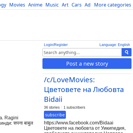
ogy
Movies
Anime
Music
Art
Cars
Advice
More categories
Science
Login/Register
Language: English
Post a new story
/c/LoveMovies:
Цветовете на Любовта
Bidaii
36 stories
1 subscribers
subscribe
a. Ragini
https://www.facebook.com/Bidaai
инди: सपना बाबुल
Цветовете на любовта от Уикипедия,
ода от 9 октомври