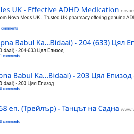
тември 2010 година се излъчва по афганистанския телевиз
дина започва излъчването на сериала и в Румъния, на 7 но
es UK - Effective ADHD Medication
novam
 е също така името на сватбен ритуал, отбелязващ напуска
лко значения на тази дума. Разказана е историята на един 
om Nova Meds UK . Trusted UK pharmacy offering genuine AD
мна обич. Заглавието се отнася до трогателните емоции н
 напуска дома и заживява със съпруга си. Радостта и облек
0 comments
na Babul Ka...Bidaai) - 204 (633) Цял 
idaai) - 204-633 Цял Епизод
1 comments
a Babul Ka...Bidaai) - 203 Цял Епизод
idaai) - 203 Цял Епизод
0 comments
8 еп. (Трейлър) - Танцът на Садна
www.v
0 comments