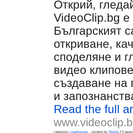
Открий, гледа
VideoClip.bg е
Българският с
откриване, ка
споделяне и г
видео клипове
създаване на
и запознанств
Read the full ar
www.videoclip.
category
Loveforever
posted by
Shella
13 year