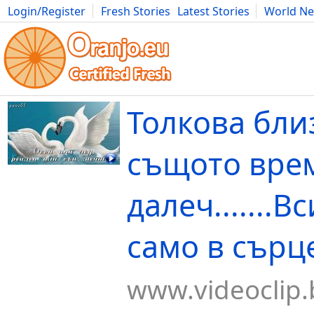
Login/Register
Fresh Stories
Latest Stories
World N
Movies
Anime
Music
Art
Cars
Advice
Science
Photog
Толкова бли
същото врем
далеч.......В
само в сърц
www.videoclip.