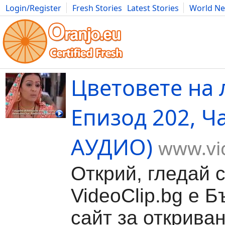
Login/Register
Fresh Stories
Latest Stories
World N
Movies
Anime
Music
Art
Cars
Advice
Science
Photog
Цветовете на 
Епизод 202, Ча
АУДИО)
www.vi
Открий, гледай 
VideoClip.bg е Б
сайт за откриван