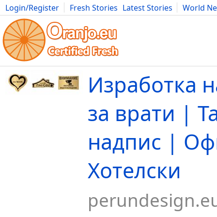
Login/Register
Fresh Stories
Latest Stories
World N
Movies
Anime
Music
Art
Cars
Advice
Science
Photog
Изработка н
за врати | Т
надпис | Оф
Хотелски
perundesign.e