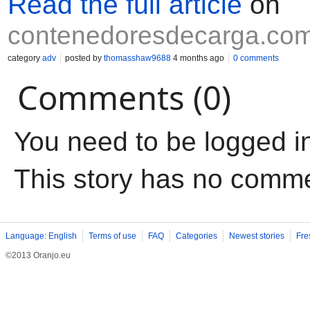
Read the full article
on
contenedoresdecarga.co
category
adv
posted by
thomasshaw9688
4 months ago
0 comments
Comments (0)
You need to be logged i
This story has no comm
Language: English
Terms of use
FAQ
Categories
Newest stories
Fre
©2013 Oranjo.eu