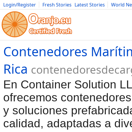
Login/Register
Fresh Stories
Latest Stories
World N
Movies
Anime
Music
Art
Cars
Advice
Science
Photog
Contenedores Maríti
Rica
contenedoresdeca
En Container Solution L
ofrecemos contenedores
y soluciones prefabricad
calidad, adaptadas a div