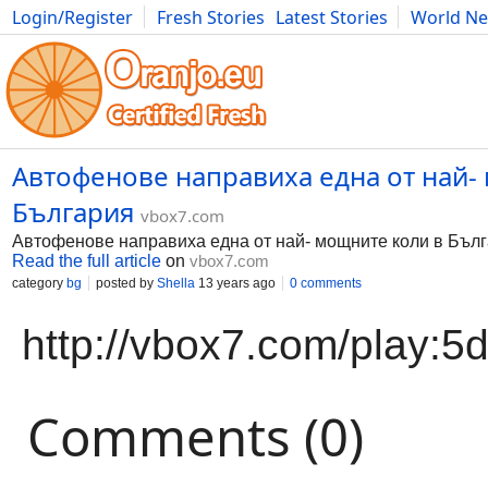
Login/Register
Fresh Stories
Latest Stories
World N
Movies
Anime
Music
Art
Cars
Advice
Science
Photog
Автофенове направиха една от най-
България
vbox7.com
Автофенове направиха една от най- мощните коли в Бъл
Read the full article
on
vbox7.com
category
bg
posted by
Shella
13 years ago
0 comments
http://vbox7.com/play:
Comments (0)