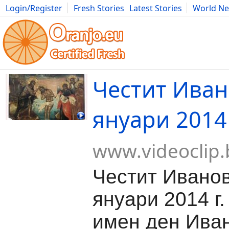
Login/Register
Fresh Stories
Latest Stories
World N
Movies
Anime
Music
Art
Cars
Advice
Science
Photog
Честит Иван
януари 2014
www.videoclip.
Честит Иванов
януари 2014 г.
имен ден Иван