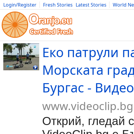
Login/Register
Fresh Stories
Latest Stories
World N
Movies
Anime
Music
Art
Cars
Advice
Science
Photog
Еко патрули п
Морската гра
Бургас - Виде
www.videoclip.bg
Открий, гледай 