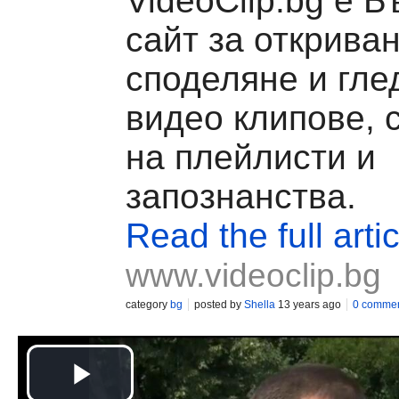
VideoClip.bg е Б
сайт за откриван
споделяне и гле
видео клипове, 
на плейлисти и
запознанства.
Read the full artic
www.videoclip.bg
category
bg
posted by
Shella
13 years ago
0 comme