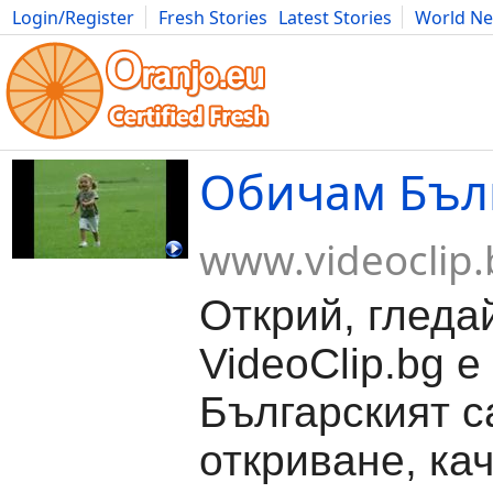
Login/Register
Fresh Stories
Latest Stories
World N
Movies
Anime
Music
Art
Cars
Advice
Science
Photog
Обичам Бъл
www.videoclip.
Открий, гледа
VideoClip.bg е
Българският с
откриване, ка