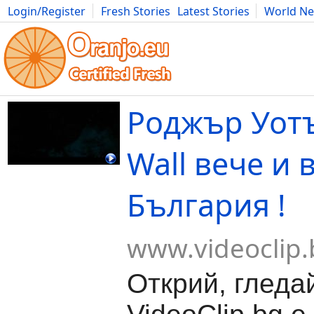
Login/Register
Fresh Stories
Latest Stories
World N
Movies
Anime
Music
Art
Cars
Advice
Science
Photog
Роджър Уотъ
Wall вече и 
България !
www.videoclip.
Открий, гледа