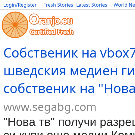
Login/Register
Fresh Stories
Latest Stories
World N
Movies
Anime
Music
Art
Cars
Advice
Science
Photog
Собственик на vbox
шведския медиен ги
собственик на "Нова
www.segabg.com
"Нова тв" получи разр