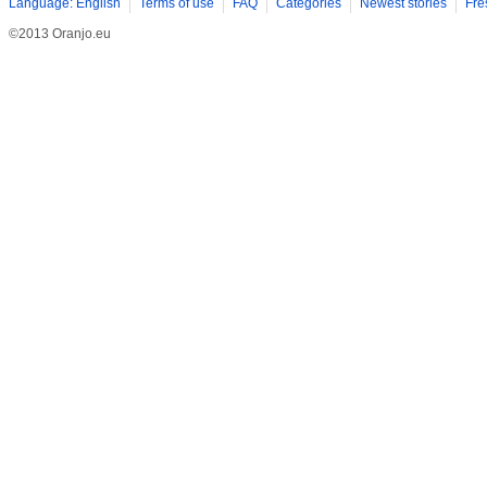
Language: English
Terms of use
FAQ
Categories
Newest stories
Fre
©2013 Oranjo.eu