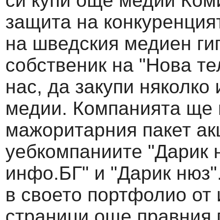
си купи още медии Ком
защита на конкуренция
на шведския медиен ги
собственик на "Нова те
нас, да закупи няколко
медии. Компанията ще
мажоритарния пакет ак
уебкомпаниите "Дарик н
инфо.БГ" и "Дарик нюз
в своето портфолио от
страници още правния 