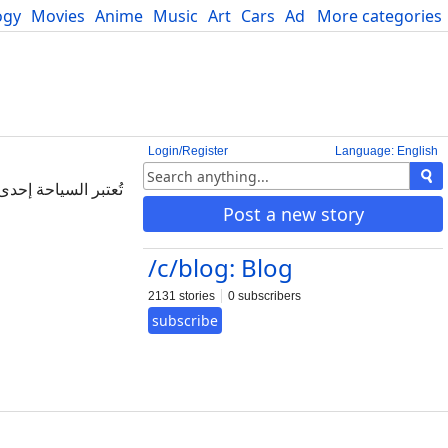
ogy
Movies
Anime
Music
Art
Cars
Advice
More categories
Science
Login/Register
Language: English
تُعتبر السياحة إحد
Post a new story
/c/blog: Blog
2131 stories
0 subscribers
subscribe