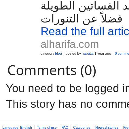
د الفساتين الطويلة
فضلاً عن التنورات
Read the full artic
alharifa.com
category
blog
posted by
habutta
1 year ago
0 comme
Comments (0)
You need to be logged i
This story has no comm
Language: English
Terms of use
FAQ
Categories
Newest stories
Fre