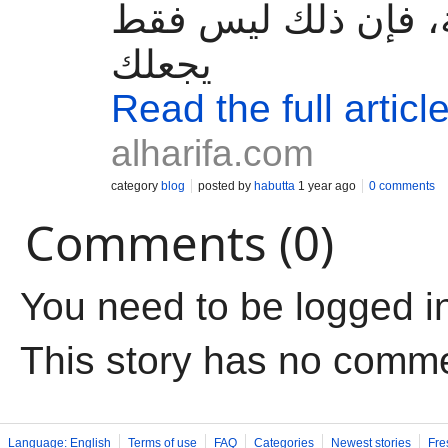
، فإن ذلك ليس فقط
يجعلك
Read the full articl
alharifa.com
category
blog
posted by
habutta
1 year ago
0 comments
Comments (0)
You need to be logged i
This story has no comm
Language: English
Terms of use
FAQ
Categories
Newest stories
Fre