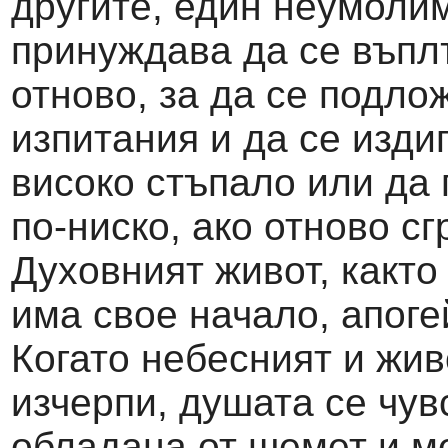
другите, един неумолим
принуждава да се въпл
отново, за да се подло
изпитания и да се издиг
високо стъпало или да 
по-ниско, ако отново сг
Духовният живот, както
има свое начало, апоге
Когато небесният и жив
изчерпи, душата се чув
обладана от шемет и м