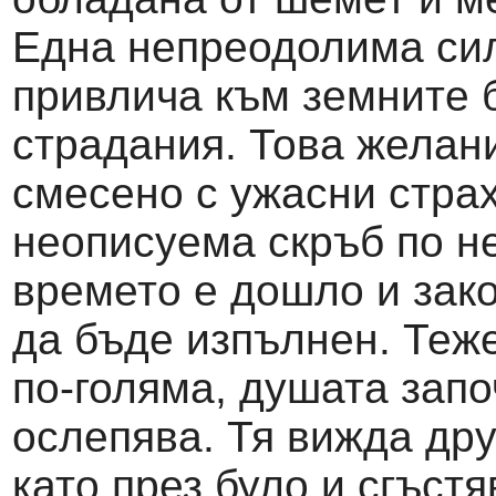
Една непреодолима сил
привлича към земните 
страдания. Това желан
смесено с ужасни страх
неописуема скръб по н
времето е дошло и зак
да бъде изпълнен. Теж
по-голяма, душата запо
ослепява. Тя вижда др
като през було и сгъст