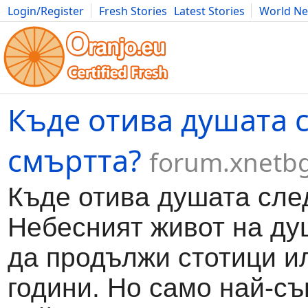
Login/Register
Fresh Stories
Latest Stories
World N
Movies
Anime
Music
Art
Cars
Advice
Science
Photog
Къде отива душата 
смъртта?
forum.xnetb
Къде отива душата сле
Небесният живот на д
да продължи стотици и
години. Но само най-с