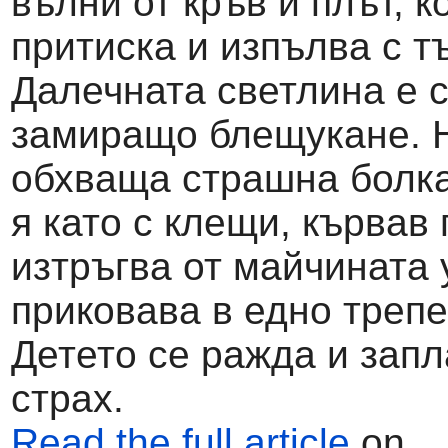
вълни от кръв и плът, к
притиска и изпълва с т
Далечната светлина е 
замиращо блещукане. 
обхваща страшна болка
я като с клещи, кървав 
изтръгва от майчината 
приковава в едно треп
Детето се ражда и запл
страх.
Read the full article
on