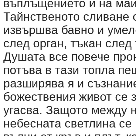
въплъщението и на май
Тайнственото сливане 
извършва бавно и умел
след орган, тъкан след 
Душата все повече про
потъва в тази топла пе
разширява я и съзнание
божествения живот се 
угасва. Защото между 
небесната светлина се