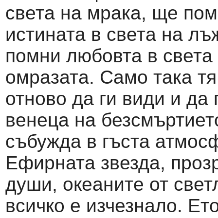
света на мрака, ще по
истината в света на лъ
помни любовта в света
омразата. Само така тя
отново да ги види и да
венеца на безсмъртието
събужда в гъста атмос
Ефирната звезда, проз
души, океаните от свет
всичко е изчезнало. Ет