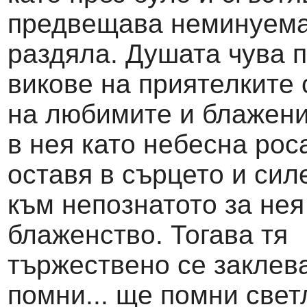
предвещава неминуем
раздяла. Душата чува 
викове на приятелките 
на любимите и блажени
в нея като небесна роса
оставя в сърцето и сил
към непознатото за нея
блаженство. Тогава тя
тържествено се заклева
помни... ще помни свет