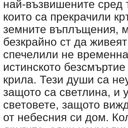
най-възвишените сред т
които са прекрачили кр
земните въплъщения, м
безкрайно ст да живеят
спечелили не временна
истинското безсмъртие 
крила. Тези души са не
защото са светлина, и 
световете, защото вижд
от небесния си дом. Ко