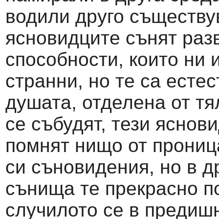
водили друго съществу
ясновидците сънят раз
способности, които ни 
странни, но те са естес
душата, отделена от т
се събудят, тези яснов
помнят нищо от прониц
си съновидения, но в д
сънища те прекрасно п
случилото се в предиш