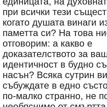
единицата, на духовна
при всички тези същес
когато душата винаги и
паметта си? На това н
отговорим: а какво е
доказателството за ва
идентичност в будно с
насън? Всяка сутрин ви
събуждате в едно съст
по-малко странно, не п
необяснимо от смъртта