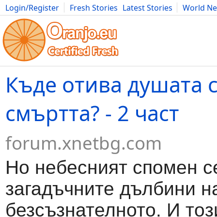
Login/Register
Fresh Stories
Latest Stories
World N
Movies
Anime
Music
Art
Cars
Advice
Science
Photog
Къде отива душата 
смъртта? - 2 част
forum.xnetbg.com
Но небесният спомен се
загадъчните дълбини н
безсъзнателното. И то