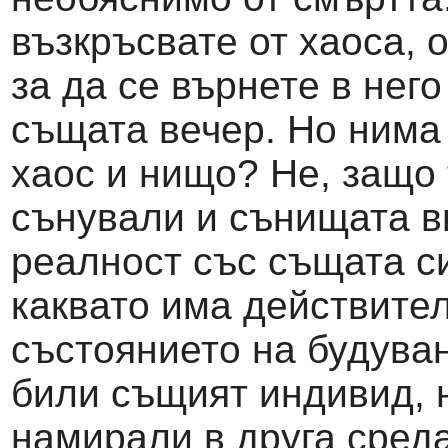
възкръсвате от хаоса, 
за да се върнете в нег
същата вечер. Но нима 
хаос и нищо? Не, защо 
сънували и сънищата в
реалност със същата с
каквато има действите
състоянието на будуван
били същият индивид, н
намирали в друга среда