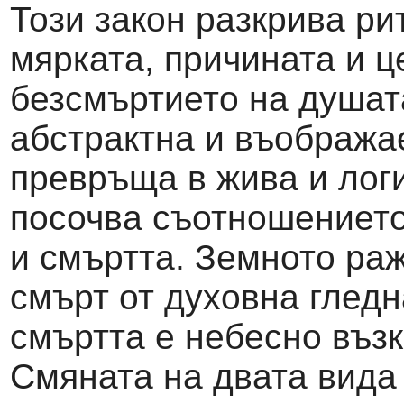
Този закон разкрива ри
мярката, причината и ц
безсмъртието на душат
абстрактна и въобража
превръща в жива и логи
посочва съотношението
и смъртта. Земното ра
смърт от духовна гледн
смъртта е небесно въз
Смяната на двата вида