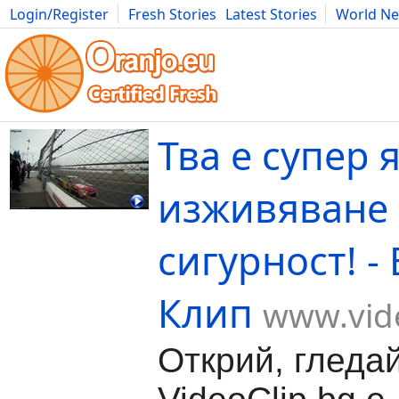
Login/Register
Fresh Stories
Latest Stories
World N
Movies
Anime
Music
Art
Cars
Advice
Science
Photog
Тва е супер 
изживяване 
сигурност! -
Клип
www.vide
Открий, гледа