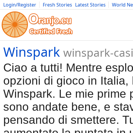
Login/Register
Fresh Stories
Latest Stories
World N
Movies
Anime
Music
Art
Cars
Advice
Science
Photog
Winspark
winspark-cas
Ciao a tutti! Mentre espl
opzioni di gioco in Italia,
Winspark. Le mie prime p
sono andate bene, e sta
pensando di smettere. Tu
aumentato la puntata in 