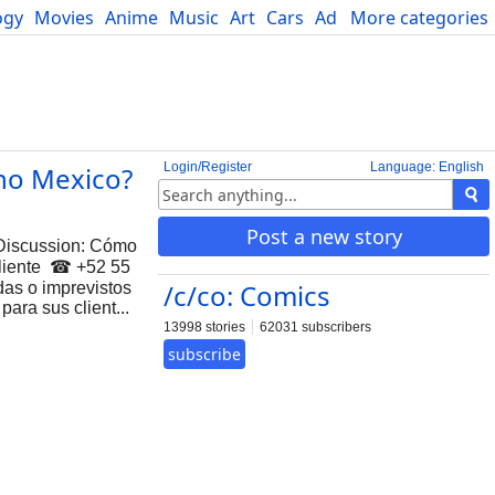
ogy
Movies
Anime
Music
Art
Cars
Advice
More categories
Science
Login/Register
Language: English
no Mexico?
Post a new story
 Discussion: Cómo
 Cliente ☎ +52 55
/c/co: Comics
as o imprevistos
para sus client...
13998 stories
62031 subscribers
subscribe