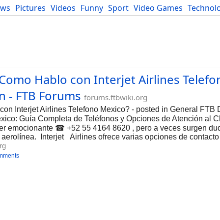
ews
Pictures
Videos
Funny
Sport
Video Games
Technol
Developers
Blog
mo Hablo con Interjet Airlines Telefo
on - FTB Forums
forums.ftbwiki.org
Interjet Airlines Telefono Mexico? - posted in General FTB
México: Guía Completa de Teléfonos y Opciones de Atención al
er emocionante ☎ +52 55 4164 8620 , pero a veces surgen dud
 aerolínea. Interjet Airlines ofrece varias opciones de contacto 
rg
mments