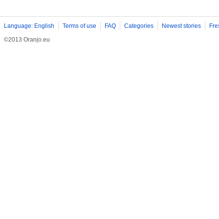
Language: English
Terms of use
FAQ
Categories
Newest stories
Fre
©2013 Oranjo.eu