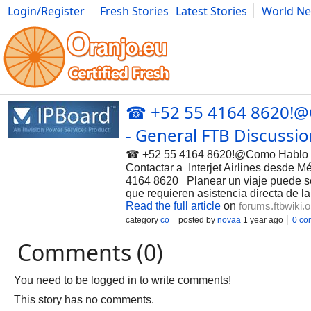
Login/Register
Fresh Stories
Latest Stories
World N
Photography
Comics
Bulgaria
Fitness
Food
Literature
☎ +52 55 4164 8620!@Co
- General FTB Discussi
☎ +52 55 4164 8620!@Como Hablo con 
Contactar a Interjet Airlines desde 
4164 8620 Planear un viaje puede s
que requieren asistencia directa de la
Read the full article
on
forums.ftbwiki.o
category
co
posted by
novaa
1 year ago
0 co
Comments (0)
You need to be logged in to write comments!
This story has no comments.