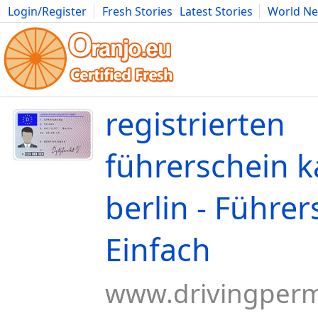
Login/Register
Fresh Stories
Latest Stories
World N
Movies
Anime
Music
Art
Cars
Advice
Science
Photog
registrierten
führerschein 
berlin - Führer
Einfach
www.drivingperm