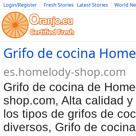
Login/Register
Fresh Stories
Latest Stories
World N
Movies
Anime
Music
Art
Cars
Advice
Science
Photog
Grifo de cocina Home
es.homelody-shop.com
Grifo de cocina de Home
shop.com, Alta calidad y 
los tipos de grifos de co
diversos, Grifo de cocin