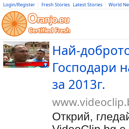
Login/Register
Fresh Stories
Latest Stories
World N
Movies
Anime
Music
Art
Cars
Advice
Science
Photog
Най-доброто
Господари н
за 2013г.
www.videoclip.
Открий, гледа