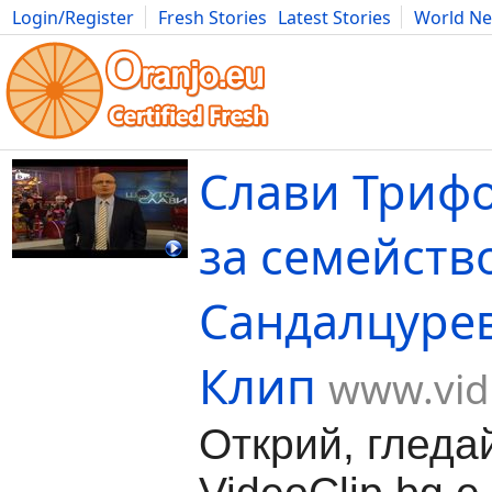
Login/Register
Fresh Stories
Latest Stories
World N
Movies
Anime
Music
Art
Cars
Advice
Science
Photog
Слави Трифо
за семейств
Сандалцурев
Клип
www.vid
Открий, гледа