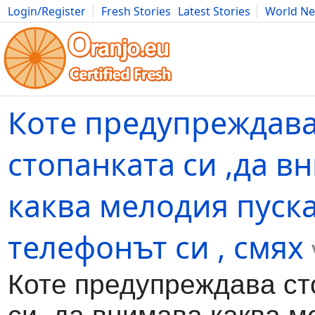
Login/Register
Fresh Stories
Latest Stories
World N
Movies
Anime
Music
Art
Cars
Advice
Science
Photog
Коте предупреждав
стопанката си ,да в
каква мелодия пуска
телефонът си , смях
Коте предупреждава ст