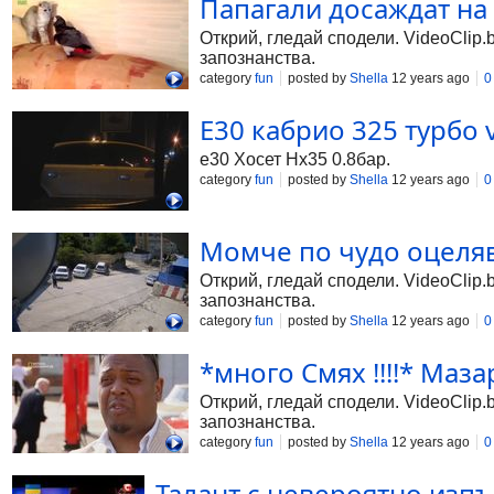
Папагали досаждат на 
Открий, гледай сподели. VideoClip.
запознанства.
category
fun
posted by
Shella
12 years ago
0
Е30 кабрио 325 турбо vs
е30 Хосет Hx35 0.8бар.
category
fun
posted by
Shella
12 years ago
0
Момче по чудо оцелява
Открий, гледай сподели. VideoClip.
запознанства.
category
fun
posted by
Shella
12 years ago
0
*много Смях !!!!* Маза
Открий, гледай сподели. VideoClip.
запознанства.
category
fun
posted by
Shella
12 years ago
0
Талант с невероятно изпъ