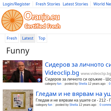
Login/Register
Fresh Stories
Latest Stories
World N
Photography
Comics
Bulgaria
Fitness
Food
Literature
Fresh
Latest
Top
Funny
Сидеров за личното си
Videoclip.bg
www.videoclip.b
Сидеров за личното си оръжие - Шо
category
fun
posted by
Shella
12 years ago
0
Гледам и не вярвам на уши
Гледам и не вярвам на ушите си - 212 -
category
fun
posted by
Shella
12 years ago
0 comm