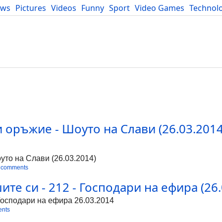
ews
Pictures
Videos
Funny
Sport
Video Games
Technol
Developers
Blog
 оръжие - Шоуто на Слави (26.03.2014)
g
уто на Слави (26.03.2014)
 comments
те си - 212 - Господари на ефира (26.0
 Господари на ефира 26.03.2014
ents