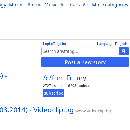
ogy
Movies
Anime
Music
Art
Cars
Advice
More categories
Science
Login/Register
Language: English
Post a new story
 -
/c/fun: Funny
27271 stories
62031 subscribers
subscribe
3.2014) - Videoclip.bg
www.videoclip.bg