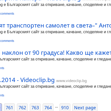
bg е Българският сайт за откриване, качване, споделяне и 
 comments
ият транспортен самолет в света–" Ант
bg е Българският сайт за откриване, качване, споделяне и 
 comments
о наклон от 90 градуса! Какво ще каже
Българският сайт за откриване, качване, споделяне и гледа
nts
2014 - Videoclip.bg
www.videoclip.bg
Българският сайт за откриване, качване, споделяне и гледа
nts
...
0
761
762
763
764
910
Next page