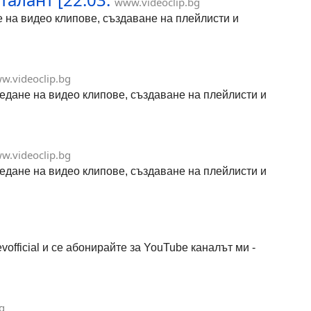
www.videoclip.bg
не на видео клипове, създаване на плейлисти и
w.videoclip.bg
гледане на видео клипове, създаване на плейлисти и
w.videoclip.bg
гледане на видео клипове, създаване на плейлисти и
official и се абонирайте за YouTube каналът ми -
g