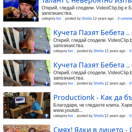
Открий, гледай сподели. VideoClip.bg е 
запознанства.
category
fun
posted by
Shella
12 years ago
0 comme
Кучета Пазят Бебета ..
Открий, гледай сподели. VideoClip.
запознанства.
category
fun
posted by
Shella
12 years ago
0
Кучета Пазят Бебета ..
Открий, гледай сподели. VideoClip.
запознанства.
category
fun
posted by
Shella
12 years ago
0
Productionk - Как да б
Благодаря, че гледахте клипа. Харе
www.youtub...
category
fun
posted by
Shella
12 years ago
0
Смях! Ядки в лицето - 