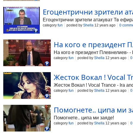
Егоцентрични зрители ата
Егоцентрични зрители атакуват Тв ефира
category
fun
posted by
Shella
12 years ago
0 comm
На кого е президент Пл
На кого е президент Плевнелиев- -
category
fun
posted by
Shella
12 years ago
0
Жесток Вокал ! Vocal Tra
Жесток Вокал ! Vocal Trance - Ira and
category
fun
posted by
Shella
12 years ago
0
Помогнете.. ципа ми за
Помогнете.. ципа ми заяде!
category
fun
posted by
Shella
12 years ago
0