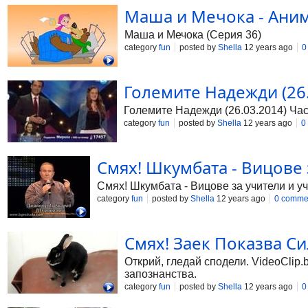
Маша и Мечока - Аним
Маша и Мечока (Серия 36)
category
fun
posted by
Shella
12 years ago
0
Големите Надежди (26.03
Големите Надежди (26.03.2014) Част2
category
fun
posted by
Shella
12 years ago
0
Смях! Шкумбата - Вицове з
Смях! Шкумбата - Вицове за учители и у
category
fun
posted by
Shella
12 years ago
0 comme
Смях! Заек Показва Силе
Открий, гледай сподели. VideoClip.
запознанства.
category
fun
posted by
Shella
12 years ago
0