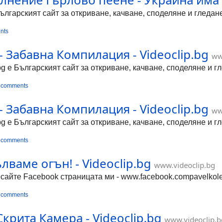
Българският сайт за откриване, качване, споделяне и гледа
nts
 - Забавна Компилация - Videoclip.bg
ww
bg е Българският сайт за откриване, качване, споделяне и 
 comments
 - Забавна Компилация - Videoclip.bg
ww
bg е Българският сайт за откриване, качване, споделяне и 
 comments
ълваме огън! - Videoclip.bg
www.videoclip.bg
сайте Facebook страницата ми - www.facebook.compavelkolev
 comments
Скрита Камера - Videoclip.bg
www.videoclip.b