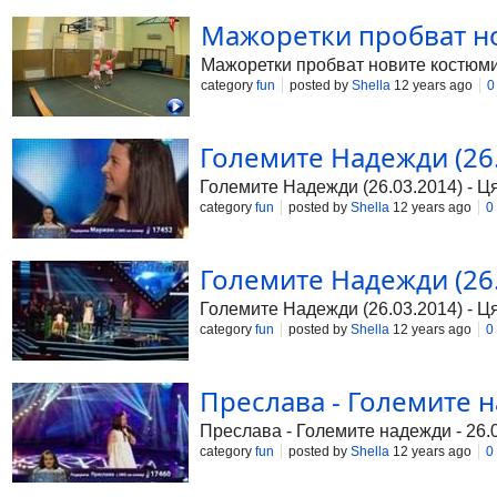
Мажоретки пробват нов
Мажоретки пробват новите костюми
category
fun
posted by
Shella
12 years ago
0
Големите Надежди (26.0
Големите Надежди (26.03.2014) - Ц
category
fun
posted by
Shella
12 years ago
0
Големите Надежди (26.0
Големите Надежди (26.03.2014) - Ц
category
fun
posted by
Shella
12 years ago
0
Преслава - Големите на
Преслава - Големите надежди - 26.0
category
fun
posted by
Shella
12 years ago
0