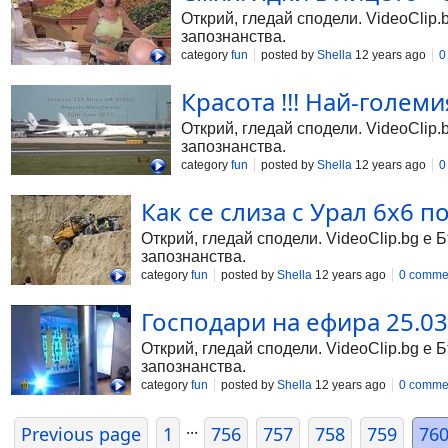
Открий, гледай сподели. VideoClip.
запознанства.
category
fun
posted by
Shella
12 years ago
0
Красота !!! Най-голем
Открий, гледай сподели. VideoClip.
запознанства.
category
fun
posted by
Shella
12 years ago
0
Как се слиза с Урал 6х6 п
Открий, гледай сподели. VideoClip.bg е 
запознанства.
category
fun
posted by
Shella
12 years ago
0 comme
Господари на ефира 25.03.
Открий, гледай сподели. VideoClip.bg е 
запознанства.
category
fun
posted by
Shella
12 years ago
0 comme
...
Previous page
1
756
757
758
759
76