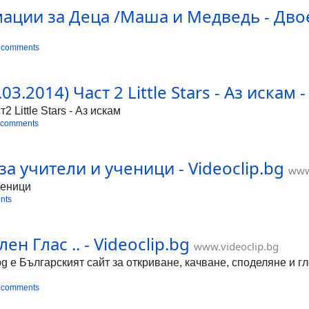
ации за Деца /Маша и Медведь - Двое
 comments
.2014) Част 2 Little Stars - Аз искам -
 Little Stars - Аз искам
 comments
а учители и ученици - Videoclip.bg
www
ченици
nts
н Глас .. - Videoclip.bg
www.videoclip.bg
bg е Българският сайт за откриване, качване, споделяне и 
 comments