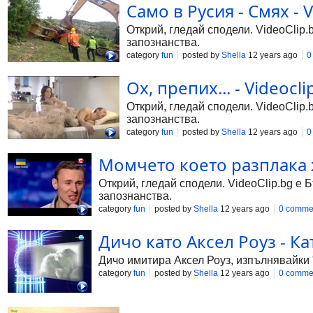
Само в Русия - Смях - V
Открий, гледай сподели. VideoClip.
запознанства.
category
fun
posted by
Shella
12 years ago
0
Ох, препих... - Videocli
Открий, гледай сподели. VideoClip.
запознанства.
category
fun
posted by
Shella
12 years ago
0
Момчето което разплака ж
Открий, гледай сподели. VideoClip.bg е 
запознанства.
category
fun
posted by
Shella
12 years ago
0 comme
Дичо като Аксел Роуз - Кат
Дичо имитира Аксел Роуз, изпълнявайки "S
category
fun
posted by
Shella
12 years ago
0 comme