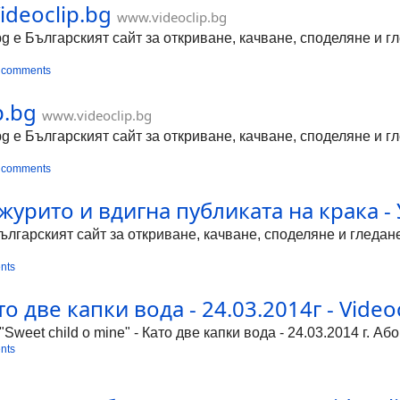
ideoclip.bg
www.videoclip.bg
bg е Българският сайт за откриване, качване, споделяне и 
 comments
p.bg
www.videoclip.bg
bg е Българският сайт за откриване, качване, споделяне и 
 comments
урито и вдигна публиката на крака -
Българският сайт за откриване, качване, споделяне и гледа
nts
о две капки вода - 24.03.2014г - Video
weet child o mine" - Като две капки вода - 24.03.2014 г. Або
nts