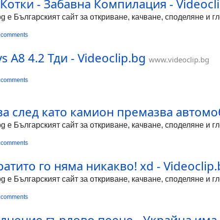
Котки - Забавна Компилация - Videocl
bg е Българският сайт за откриване, качване, споделяне и 
 comments
 А8 4.2 Тди - Videoclip.bg
www.videoclip.bg
 comments
 след като камион премазва автомобил
bg е Българският сайт за откриване, качване, споделяне и 
 comments
ратито го няма никакво! xd - Videoclip
bg е Българският сайт за откриване, качване, споделяне и 
 comments
лнение гърлово пеене - Украйна има т