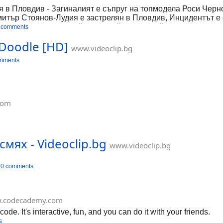
в Пловдив - Загиналият е съпруг на топмодела Роси Черно
митър Стоянов-Лудия е застрелян в Пловдив, Инцидентът е 
 път за болницата. Той е бил майстор по бойни изкуства. П
 comments
естъплението, е отцепен от полиция. Прави се оглед и се в
 Doodle [HD]
две деца.
www.videoclip.bg
mments
com
смях - Videoclip.bg
www.videoclip.bg
0 comments
.codecademy.com
e. It's interactive, fun, and you can do it with your friends.
s