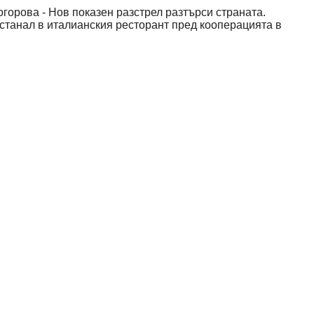
горова - Нов показен разстрел разтърси страната.
станал в италианския ресторант пред кооперацията в
о жертвата е стреляно няколко пъти. Нападателят се
оди разследване. Димитър Стоянов-Лудия е съпруг на