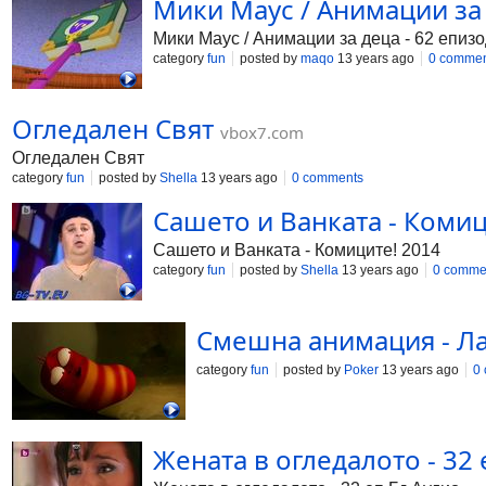
Мики Маус / Анимации за д
Мики Маус / Анимации за деца - 62 епизо
category
fun
posted by
maqo
13 years ago
0 commen
Огледален Свят
vbox7.com
Огледален Свят
category
fun
posted by
Shella
13 years ago
0 comments
Сашето и Ванката - Комиц
Сашето и Ванката - Комиците! 2014
category
fun
posted by
Shella
13 years ago
0 comme
Смешна анимация - Лар
category
fun
posted by
Poker
13 years ago
0
Жената в огледалото - 32 