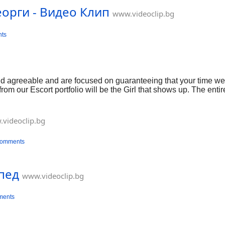
еорги - Видео Клип
www.videoclip.bg
ts
and agreeable and are focused on guaranteeing that your time we
rom our Escort portfolio will be the Girl that shows up. The entire
ough some other Escort Agencies.
videoclip.bg
comments
ипед
www.videoclip.bg
ments