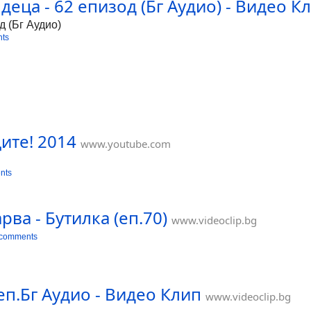
еца - 62 епизод (Бг Аудио) - Видео К
д (Бг Аудио)
ts
ите! 2014
www.youtube.com
nts
ва - Бутилка (еп.70)
www.videoclip.bg
 comments
еп.Бг Аудио - Видео Клип
www.videoclip.bg