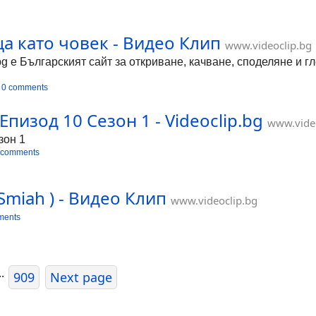
ца като човек - Видео Клип
www.videoclip.bg
bg е Българският сайт за откриване, качване, споделяне и 
0 comments
пизод 10 Сезон 1 - Videoclip.bg
www.vide
зон 1
 comments
 ( Smiah ) - Видео Клип
www.videoclip.bg
ments
..
909
Next page