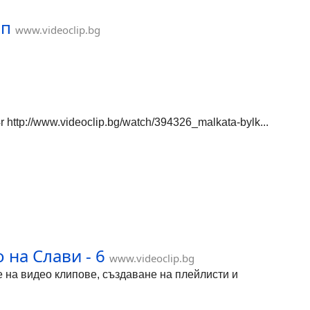
ип
www.videoclip.bg
http://www.videoclip.bg/watch/394326_malkata-bylk...
на Слави - 6
www.videoclip.bg
не на видео клипове, създаване на плейлисти и