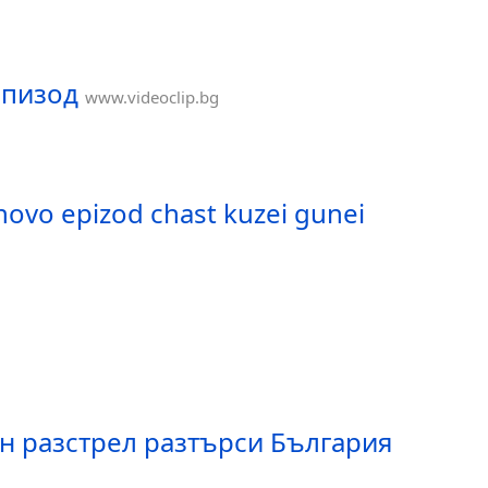
епизод
www.videoclip.bg
novo epizod chast kuzei gunei
н разстрел разтърси България