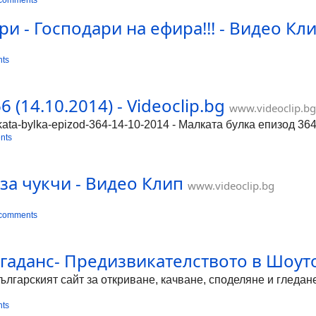
 comments
и - Господари на ефира!!! - Видео Кл
ts
 (14.10.2014) - Videoclip.bg
www.videoclip.bg
ata-bylka-epizod-364-14-10-2014 - Малката булка епизод 364r 
nts
за чукчи - Видео Клип
www.videoclip.bg
 comments
аданс- Предизвикателството в Шоуто 
Българският сайт за откриване, качване, споделяне и гледа
ts