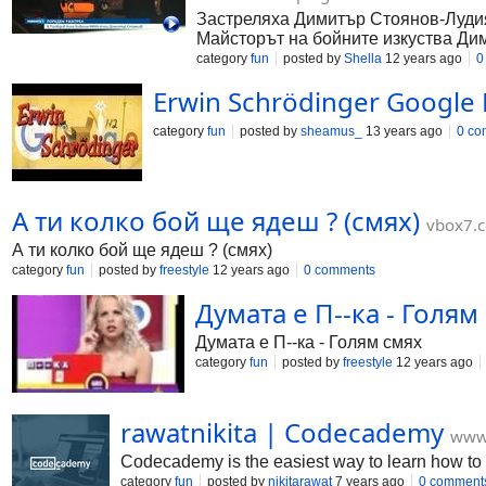
Застреляха Димитър Стоянов-Лудия 
Майсторът на бойните изкуства Ди
парк „Лаута”. Стоянов е починал на
category
fun
posted by
Shella
12 years ago
0
издирва. Районът, където стана пр
Erwin Schrödinger Google
топмодела Роси Черногорова, има 
category
fun
posted by
sheamus_
13 years ago
0 co
А ти колко бой ще ядеш ? (смях)
vbox7.
А ти колко бой ще ядеш ? (смях)
category
fun
posted by
freestyle
12 years ago
0 comments
Думата е П--ка - Голям 
Думата е П--ка - Голям смях
category
fun
posted by
freestyle
12 years ago
rawatnikita | Codecademy
www
Codecademy is the easiest way to learn how to cod
category
fun
posted by
nikitarawat
7 years ago
0 comment