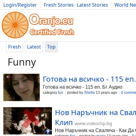
Login/Register
Fresh Stories
Latest Stories
World N
Photography
Comics
Bulgaria
Fitness
Food
Literature
Fresh
Latest
Top
Funny
Готова на всичко - 115 еп
Готова на всичко - 115 еп. Бг Аудио
category
fun
posted by
Shella
13 years ago
0 comme
Нов Наръчник на Свал
Клип
www.videoclip.bg
Нов Наръчник на Сваляча - Как Да