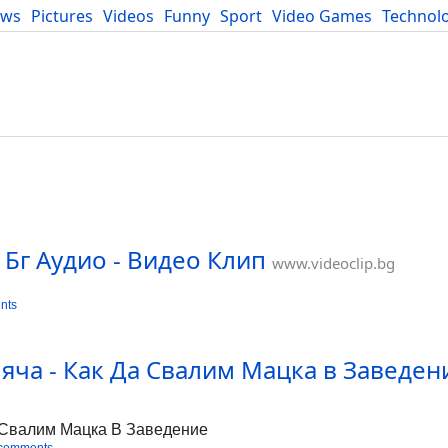
ews
Pictures
Videos
Funny
Sport
Video Games
Technol
Developers
Blog
. Бг Аудио - Видео Клип
www.videoclip.bg
nts
яча - Как Да Свалим Мацка в Заведен
 Свалим Мацка В Заведение