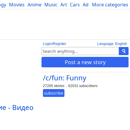
ogy
Movies
Anime
Music
Art
Cars
Advice
More categories
Science
Login/Register
Language: English
Post a new story
/c/fun: Funny
27265 stories
62031 subscribers
subscribe
ие - Видео