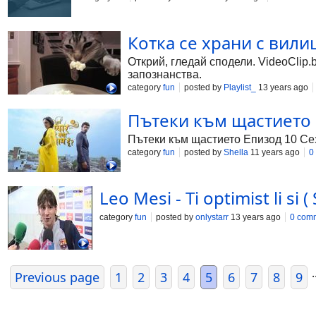
Котка се храни с вили
Открий, гледай сподели. VideoClip.
запознанства.
category
fun
posted by
Playlist_
13 years ago
Пътеки към щастието Е
Пътеки към щастието Епизод 10 Се
category
fun
posted by
Shella
11 years ago
0
Leo Mesi - Ti optimist li si
category
fun
posted by
onlystarr
13 years ago
0 com
.
Previous page
1
2
3
4
5
6
7
8
9