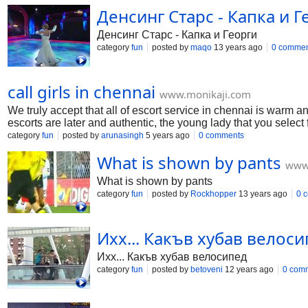
Денсинг Старс - Капка и Г
Денсинг Старс - Капка и Георги
category
fun
posted by
maqo
13 years ago
0 commen
call girls in chennai
www.monikaji.com
We truly accept that all of escort service in chennai is warm 
escorts are later and authentic, the young lady that you select f
Elegance Chennai Escort Agency and can not be reserved thr
category
fun
posted by
arunasingh
5 years ago
0 comments
What is shown by pants
www.
What is shown by pants
category
fun
posted by
Rockhopper
13 years ago
0 
Ихх... Какъв хубав велос
Ихх... Какъв хубав велосипед
category
fun
posted by
betoveni
12 years ago
0 com