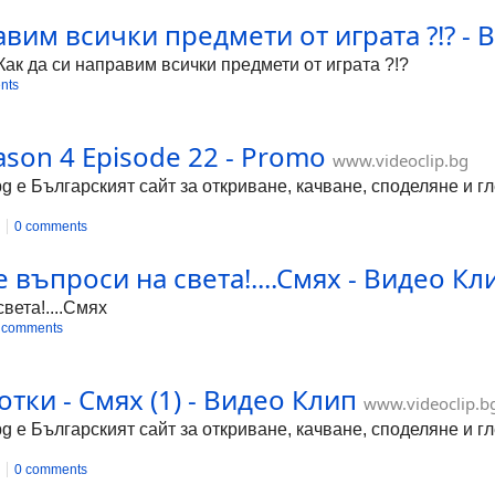
равим всички предмети от играта ?!? -
 - Как да си направим всички предмети от играта ?!?
nts
ason 4 Episode 22 - Promo
www.videoclip.bg
bg е Българският сайт за откриване, качване, споделяне и 
0 comments
 въпроси на света!....Смях - Видео Кл
вета!....Смях
 comments
тки - Смях (1) - Видео Клип
www.videoclip.b
bg е Българският сайт за откриване, качване, споделяне и 
0 comments