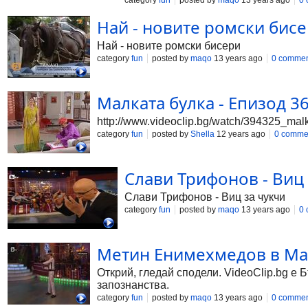
category
fun
posted by
maqo
13 years ago
0
Най - новите ромски бисер
Най - новите ромски бисери
category
fun
posted by
maqo
13 years ago
0 commen
Малката булка - Епизод 366
http://www.videoclip.bg/watch/394325_malk
category
fun
posted by
Shella
12 years ago
0 comme
Слави Трифонов - Виц 
Слави Трифонов - Виц за чукчи
category
fun
posted by
maqo
13 years ago
0
Метин Енимехмедов в Маг
Открий, гледай сподели. VideoClip.bg е 
запознанства.
category
fun
posted by
maqo
13 years ago
0 commen