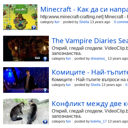
Minecraft - Как да си нап
http:www.minecraft-crafting.net] Minecraft
category
fun
posted by
Shella
13 years ago
0 comme
The Vampire Diaries Se
Открий, гледай сподели. VideoClip.
запознанства.
category
fun
posted by
sheamus_
13 years ago
Комиците - Най-тъпите
Комиците - Най-тъпите въпроси на с
category
fun
posted by
Shella
13 years ago
0
Конфликт между две ко
Открий, гледай сподели. VideoClip.
запознанства.
category
fun
posted by
koki4a_17
13 years ago