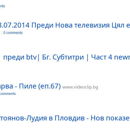
nts
8.07.2014 Преди Нова телевизия Цял 
0 comments
| преди btv| Бг. Субтитри | Част 4 new
ва - Пиле (еп.67)
www.videoclip.bg
 comments
тоянов-Лудия в Пловдив - Нов показе