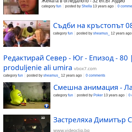
Жената в огледалото - 32 еп.Бг Аудио
category
fun
posted by
Shella
13 years ago
0 comme
Съдби на кръстопът 0
category
fun
posted by
sheamus_
12 years ago
Редактирай Север - Юг - Епизод - 80 
produljenie ali umira
vbox7.com
category
fun
posted by
sheamus_
12 years ago
0 comments
Смешна анимация - Лар
category
fun
posted by
Poker
13 years ago
0
Застреляха Димитър С
www.videoclip.bg