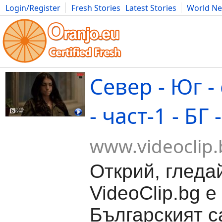
Login/Register
Fresh Stories
Latest Stories
World N
Movies
Anime
Music
Art
Cars
Advice
Science
Photog
Север - Юг -
- част-1 - БГ
www.videoclip.
Открий, гледа
VideoClip.bg е
Българският с