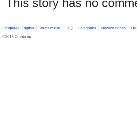
This story has no comm
Language: English
Terms of use
FAQ
Categories
Newest stories
Fre
©2013 Oranjo.eu