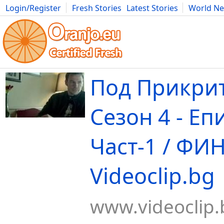
Login/Register
Fresh Stories
Latest Stories
World N
Movies
Anime
Music
Art
Cars
Advice
Science
Photog
Под Прикрит
Сезон 4 - Еп
Част-1 / ФИН
Videoclip.bg
www.videoclip.