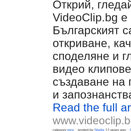
Открий, гледа
VideoClip.bg е
Българският с
откриване, ка
споделяне и г
видео клипове
създаване на 
и запознанств
Read the full ar
www.videoclip.
category
mov
posted by
Shella
12 years ago