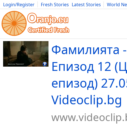
Login/Register
Fresh Stories
Latest Stories
World N
Movies
Anime
Music
Art
Cars
Advice
Science
Photog
Фамилията -
Епизод 12 (
епизод) 27.0
Videoclip.bg
www.videoclip.