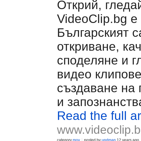
Открий, гледа
VideoClip.bg е
Българският с
откриване, ка
споделяне и г
видео клипове
създаване на
и запознанств
Read the full ar
www.videoclip.
category
mov
posted by
updman
12 years ago