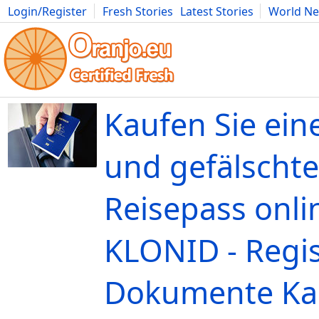
Login/Register
Fresh Stories
Latest Stories
World N
Movies
Anime
Music
Art
Cars
Advice
Science
Photog
Kaufen Sie ein
und gefälscht
Reisepass onli
KLONID - Regis
Dokumente Ka