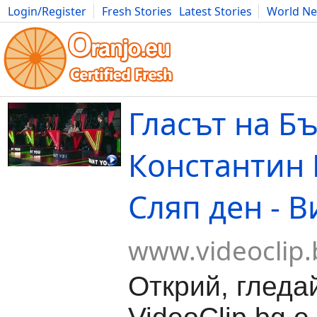
Login/Register
Fresh Stories
Latest Stories
World N
Movies
Anime
Music
Art
Cars
Advice
Science
Photog
Гласът на Бъ
Константин 
Сляп ден - 
www.videoclip.
Открий, гледа