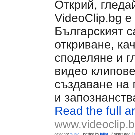
Открий, гледа
VideoClip.bg е
Българският с
откриване, ка
споделяне и г
видео клипове
създаване на
и запознанств
Read the full ar
www.videoclip.
category
music
posted by
tailar
13 years ago