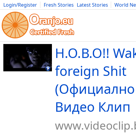
Login/Register
Fresh Stories
Latest Stories
World N
Movies
Anime
Music
Art
Cars
Advice
Science
Photog
H.O.В.О!! Wak
foreign Shit
(Официално 
Видео Клип
www.videoclip.