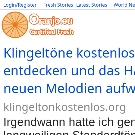
Login/Register
Fresh Stories
Latest Stories
World N
Movies
Anime
Music
Art
Cars
Advice
Science
Photog
Klingeltöne kostenlos
entdecken und das H
neuen Melodien aufw
klingeltonkostenlos.org
Irgendwann hatte ich ge