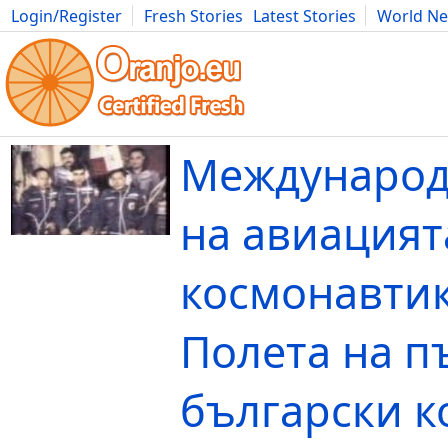
Login/Register
Fresh Stories
Latest Stories
World N
Movies
Anime
Music
Art
Cars
Advice
Science
Photog
Международ
на авиацият
космонавтик
Полета на п
български к