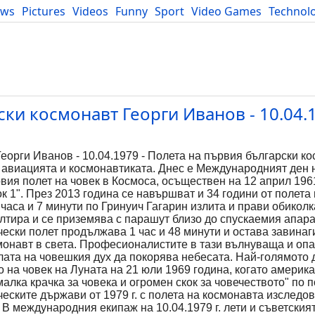
ews
Pictures
Videos
Funny
Sport
Video Games
Technol
Developers
Blog
ки космонавт Георги Иванов - 10.04.1
еорги Иванов - 10.04.1979 - Полета на първия български к
 авиацията и космонавтиката. Днес е Международният ден 
вия полет на човек в Космоса, осъществен на 12 април 1961 
к 1". През 2013 година се навършват и 34 години от полета
часа и 7 минути по Гринуич Гагарин излита и прави обиколк
лтира и се приземява с парашут близо до спускаемия апара
чески полет продължава 1 час и 48 минути и остава завинаг
смонавт в света. Професионалистите в тази вълнуваща и оп
лата на човешкия дух да покорява небесата. Най-голямото
о на човек на Луната на 21 юли 1969 година, когато америк
алка крачка за човека и огромен скок за човечеството" по 
еските държави от 1979 г. с полета на космонавта изследо
 В международния екипаж на 10.04.1979 г. лети и съветския