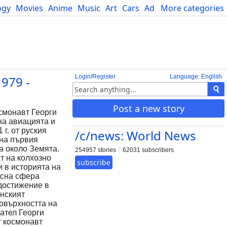
ogy
Movies
Anime
Music
Art
Cars
Advice
More categories
Science
Login/Register
Language: English
979 -
Post a new story
осмонавт Георги
на авиацията и
г. от руския
/c/news: World News
 на първия
а около Земята.
254957 stories
62031 subscribers
т на колхозно
subscribe
и в историята на
асна сфера
 достижение в
анският
повърхността на
вател Георги
т космонавт