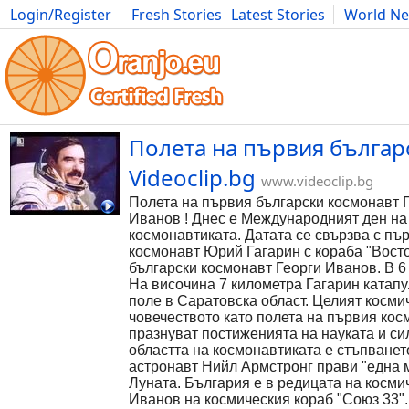
Login/Register
Fresh Stories
Latest Stories
World N
Photography
Comics
Bulgaria
Fitness
Food
Literature
Полета на първия българс
Videoclip.bg
www.videoclip.bg
Полета на първия български космонавт Г
Иванов ! Днес е Международният ден на
космонавтиката. Датата се свързва с пър
космонавт Юрий Гагарин с кораба "Восто
български космонавт Георги Иванов. В 6 
На височина 7 километра Гагарин катапу
поле в Саратовска област. Целият косми
човечеството като полета на първия ко
празнуват постиженията на науката и си
областта на космонавтиката е стъпванет
астронавт Нийл Армстронг прави "една м
Луната. България е в редицата на космич
Иванов на космическия кораб "Союз 33".