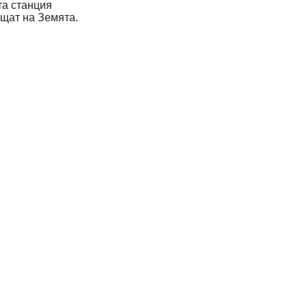
та станция
ъщат на Земята.