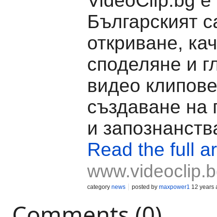
VideoClip.bg е
Българският с
откриване, ка
споделяне и г
видео клипове
създаване на 
и запознанств
Read the full ar
www.videoclip.
category
news
posted by
maxpower1
12 years 
Comments (0)