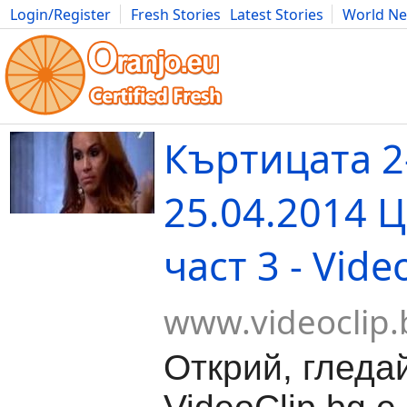
Login/Register
Fresh Stories
Latest Stories
World N
Movies
Anime
Music
Art
Cars
Advice
Science
Photog
Къртицата 2
25.04.2014 
част 3 - Vide
www.videoclip.
Открий, гледа