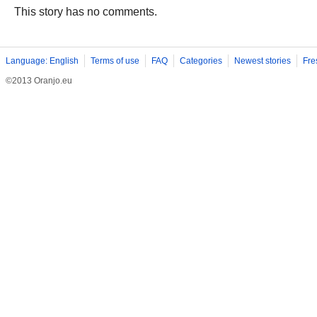
This story has no comments.
Language: English
Terms of use
FAQ
Categories
Newest stories
Fre
©2013 Oranjo.eu