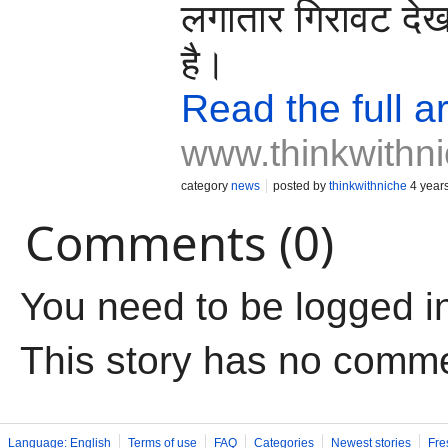
लगातार गिरावट देख
है।
Read the full ar
www.thinkwithni
category
news
posted by
thinkwithniche
4 year
Comments (0)
You need to be logged i
This story has no comm
Language: English
Terms of use
FAQ
Categories
Newest stories
Fre