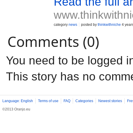
Read the full ar
www.thinkwithni
category
news
posted by
thinkwithniche
4 year
Comments (0)
You need to be logged i
This story has no comm
Language: English
Terms of use
FAQ
Categories
Newest stories
Fre
©2013 Oranjo.eu