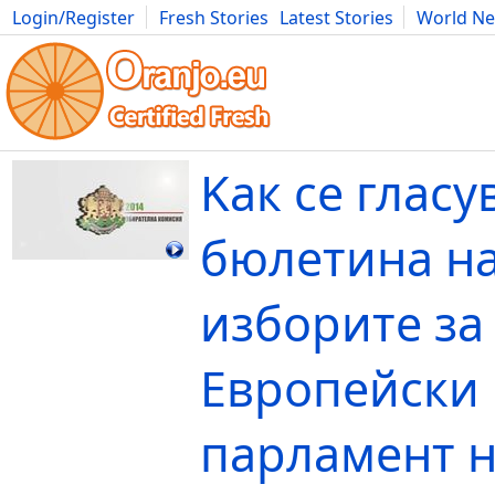
Login/Register
Fresh Stories
Latest Stories
World N
Movies
Anime
Music
Art
Cars
Advice
Science
Photog
Kак се гласу
бюлетина н
изборите за
Европейски
парламент 