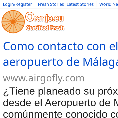
Login/Register
Fresh Stories
Latest Stories
World N
Movies
Anime
Music
Art
Cars
Advice
Science
Photog
Como contacto con e
aeropuerto de Málag
www.airgofly.com
¿Tiene planeado su próx
desde el Aeropuerto de 
comúnmente conocido c