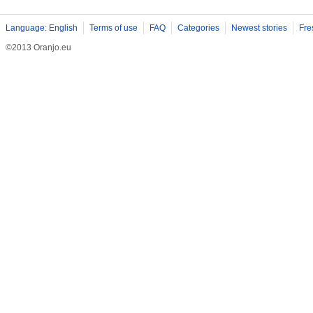
Language: English
Terms of use
FAQ
Categories
Newest stories
Fre
©2013 Oranjo.eu