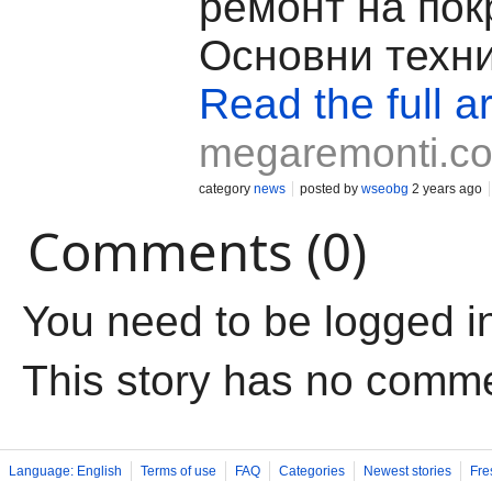
ремонт на пок
Основни техни
Read the full ar
megaremonti.c
category
news
posted by
wseobg
2 years ago
Comments (0)
You need to be logged i
This story has no comm
Language: English
Terms of use
FAQ
Categories
Newest stories
Fre