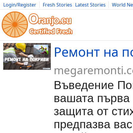
Login/Register
Fresh Stories
Latest Stories
World N
Movies
Anime
Music
Art
Cars
Advice
Science
Photog
Ремонт на 
megaremonti.
Въведение По
вашата първа
защита от сти
предпазва вас